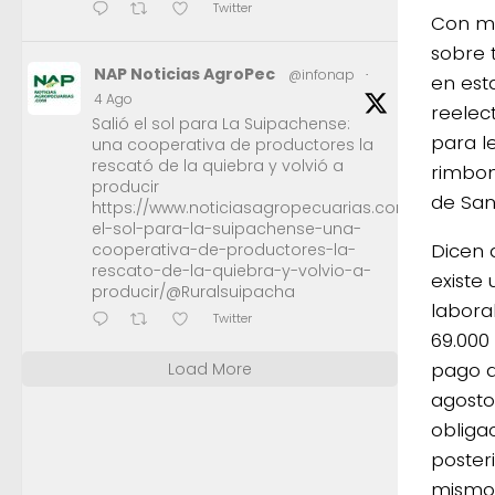
Twitter
Con mu
sobre 
NAP Noticias AgroPec
@infonap
·
en est
4 Ago
reelec
Salió el sol para La Suipachense:
para l
una cooperativa de productores la
rescató de la quiebra y volvió a
rimbom
producir
de San
https://www.noticiasagropecuarias.com/2026/08/0
el-sol-para-la-suipachense-una-
Dicen 
cooperativa-de-productores-la-
rescato-de-la-quiebra-y-volvio-a-
existe
producir/@Ruralsuipacha
labora
Twitter
69.000
pago de
Load More
agosto
obliga
poster
mismo 