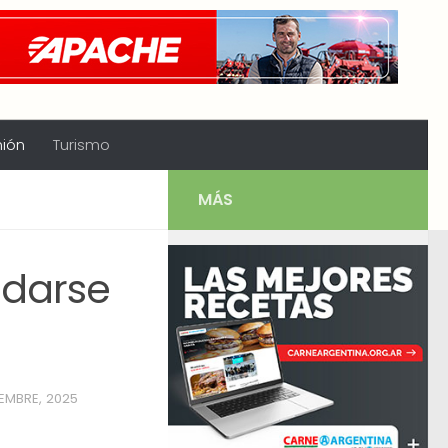
nión
Turismo
MÁS
edarse
IEMBRE, 2025