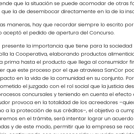
iende que la situación se puede acomodar de otras 
s que la de desembocar directamente en la de la insol
as maneras, hay que recordar siempre lo escrito por e
 aceptó el pedido de apertura del Concurso.
 presente la importancia que tiene para la sociedad 
olla la Cooperativa, elaborando productos alimentici
a prima hasta el producto que llega al consumidor fi
er que este proceso por el que atraviesa SanCor pod
mpacto en la vida de la comunidad en su conjunto. Por 
metido el juzgado con el rol social que la justicia 
procesos concursales y teniendo en cuenta el efecto
udor provoca en la totalidad de los acreedores –quie
o a la protección de sus créditos–, el objetivo a cump
aremos en el trámite, será intentar lograr un acuerdo
udas y de este modo, permitir que la empresa se r