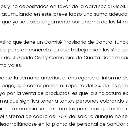
dos y no depositados en favor de la obra social Ospil,
ra, acumulando en este breve lapso una suma adeuda
l que ya se ubica largamente por encima de los 14 mi
.
 Atilra que tiene un Comité Provisorio de Control func
so, pero en concreto los que trabajan son los síndico
ular del Juzgado Civil y Comercial de Cuarta Denomina
rmo Vales.
ente la semana anterior, al entregarse el informe d
 pago, que corresponde al reparto del 3% de las ga
o por la venta de productos, es que la sindicatura ex
ma que significa tener a tantas personas cobrando sa
ar. La referencia se da sobre las personas que están
, el sistema de cobro del 75% del salario aunque no se
desarrollándose en la planta de personal de SanCor 