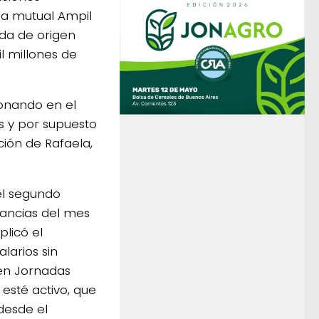
 la mutual Ampil
da de origen
l millones de
ionando en el
s y por supuesto
ción de Rafaela,
el segundo
nancias del mes
plicó el
larios sin
 en Jornadas
 esté activo, que
desde el