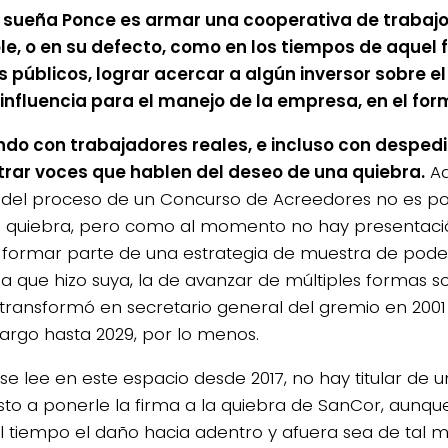
 sueña Ponce es armar una cooperativa de trabajo
le, o en su defecto, como en los tiempos de aquel 
s públicos, lograr acercar a algún inversor sobre e
influencia para el manejo de la empresa, en el for
do con trabajadores reales, e incluso con despedi
rar voces que hablen del deseo de una quiebra.
Ad
del proceso de un Concurso de Acreedores no es posi
 quiebra, pero como al momento no hay presentació
formar parte de una estrategia de muestra de pode
sa que hizo suya, la de avanzar de múltiples formas 
 transformó en secretario general del gremio en 2001
cargo hasta 2029, por lo menos.
e lee en este espacio desde 2017, no hay titular de u
sto a ponerle la firma a la quiebra de SanCor, aunq
l tiempo el daño hacia adentro y afuera sea de tal 