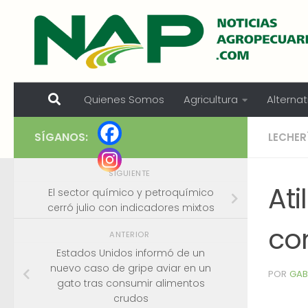
Skip to content
Quienes Somos
Agricultura
Alternat
SÍGANOS:
LECHER
SIGUIENTE
Ati
El sector químico y petroquímico
cerró julio con indicadores mixtos
co
ANTERIOR
Estados Unidos informó de un
nuevo caso de gripe aviar en un
POR
GAB
gato tras consumir alimentos
crudos