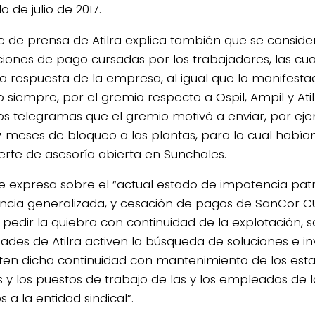
 de julio de 2017.
te de prensa de Atilra explica también que se conside
ciones de pago cursadas por los trabajadores, las cua
a respuesta de la empresa, al igual que lo manifes
 siempre, por el gremio respecto a Ospil, Ampil y Ati
los telegramas que el gremio motivó a enviar, por ej
ez meses de bloqueo a las plantas, para lo cual habí
erte de asesoría abierta en Sunchales.
 se expresa sobre el “actual estado de impotencia pat
encia generalizada, y cesación de pagos de SanCor CU
pedir la quiebra con continuidad de la explotación, so
dades de Atilra activen la búsqueda de soluciones e i
liten dicha continuidad con mantenimiento de los est
es y los puestos de trabajo de las y los empleados de
os a la entidad sindical”.