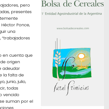
bajadores, pero
adas, presentes
entemente
, Héctor Ponce,
guir una
 “trabajadores
do en cuenta que
 de origen
ce adeudar
 la falta de
junio, julio,
ir, todas
zo vencido
e se suman por el
uciones