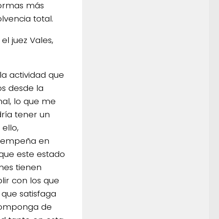
formas más
vencia total.
l juez Vales,
la actividad que
os desde la
nal, lo que me
ría tener un
ello,
desempeña en
 que este estado
nes tienen
lir con los que
 que satisfaga
ecomponga de