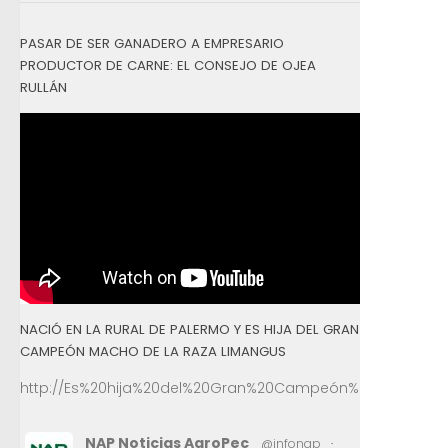
PASAR DE SER GANADERO A EMPRESARIO
PRODUCTOR DE CARNE: EL CONSEJO DE OJEA
RULLÁN
NACIÓ EN LA RURAL DE PALERMO Y ES HIJA DEL GRAN
CAMPEÓN MACHO DE LA RAZA LIMANGUS
http://Es%20hija%20del%20Gran%20Campeón%20Macho%2
NAP Noticias AgroPec
@infonap
·