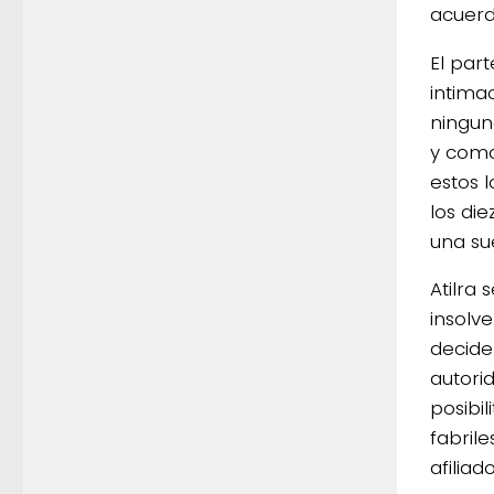
acuerdo
El par
intima
ningun
y como
estos 
los di
una su
Atilra
insolv
decide 
autori
posibi
fabril
afiliad