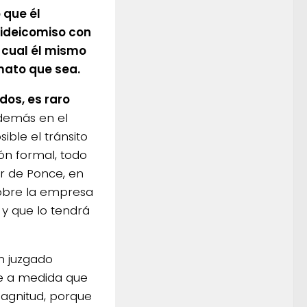
 que él
fideicomiso con
l cual él mismo
mato que sea.
dos, es raro
emás en el
ble el tránsito
n formal, todo
r de Ponce, en
sobre la empresa
 y que lo tendrá
n juzgado
ue a medida que
magnitud, porque