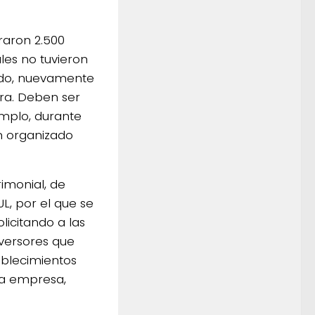
raron 2.500
les no tuvieron
tado, nuevamente
lra. Deben ser
emplo, durante
an organizado
rimonial, de
L, por el que se
licitando a las
nversores que
ablecimientos
 la empresa,