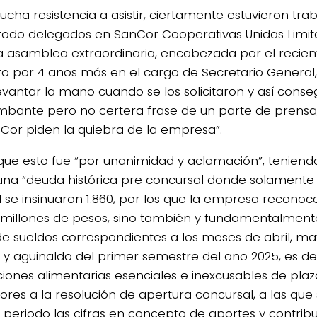
cha resistencia a asistir, ciertamente estuvieron tra
todo delegados en SanCor Cooperativas Unidas Limit
a asamblea extraordinaria, encabezada por el reci
to por 4 años más en el cargo de Secretario General
evantar la mano cuando se los solicitaron y así conse
bante pero no certera frase de un parte de prensa,
Cor piden la quiebra de la empresa”.
4/salio-
que esto fue “por unanimidad y aclamación”, tenien
 una “deuda histórica pre concursal donde solamente
l se insinuaron 1.860, por los que la empresa recono
 millones de pesos, sino también y fundamentalmente
 sueldos correspondientes a los meses de abril, mayo, 
 y aguinaldo del primer semestre del año 2025, es dec
ciones alimentarias esenciales e inexcusables de pla
iores a la resolución de apertura concursal, a las qu
periodo las cifras en concepto de aportes y contrib