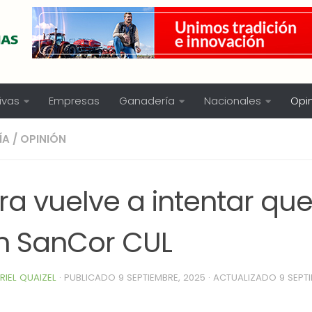
ivas
Empresas
Ganadería
Nacionales
Opi
ÍA
/
OPINIÓN
lra vuelve a intentar qu
n SanCor CUL
RIEL QUAIZEL
· PUBLICADO
9 SEPTIEMBRE, 2025
· ACTUALIZADO
9 SEPT