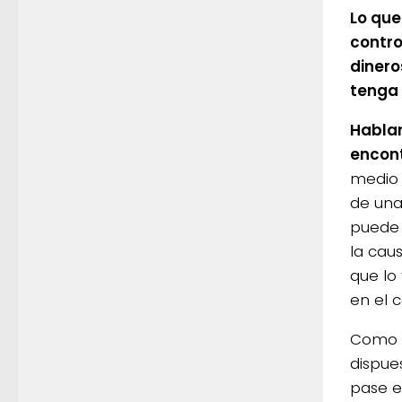
Lo que
contro
dinero
tenga 
Hablan
encont
medio 
de una
puede 
la cau
que lo
en el 
Como s
dispue
pase e