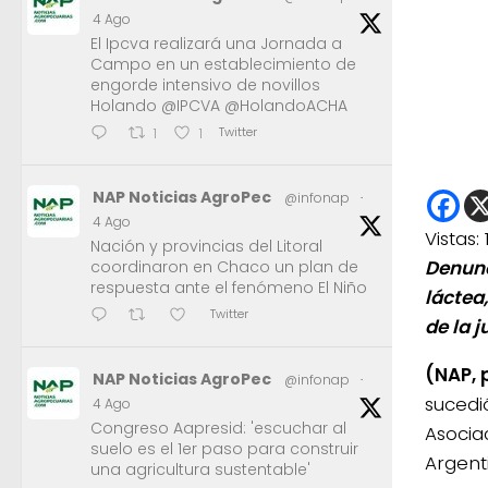
4 Ago
El Ipcva realizará una Jornada a
Campo en un establecimiento de
engorde intensivo de novillos
Holando @IPCVA @HolandoACHA
Twitter
1
1
NAP Noticias AgroPec
@infonap
·
4 Ago
Vistas:
Nación y provincias del Litoral
Denunc
coordinaron en Chaco un plan de
respuesta ante el fenómeno El Niño
láctea
Twitter
de la j
(NAP, 
NAP Noticias AgroPec
@infonap
·
sucedi
4 Ago
Congreso Aapresid: 'escuchar al
Asocia
suelo es el 1er paso para construir
Argent
una agricultura sustentable'