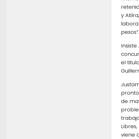
reteni
y Atil
labora
pesos”
Insiste
concur
el tit
Guille
Justam
pronto
de may
proble
trabaj
Libres
viene 