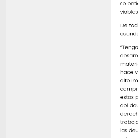
se ent
viable
De tod
cuando
“Tengo
desarr
materi
hace v
alto i
compro
estos 
del de
derech
trabaj
las de