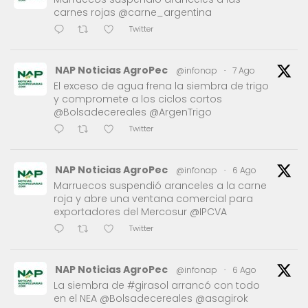
carnes rojas @carne_argentina
Twitter
NAP Noticias AgroPec
@infonap
·
7 Ago
El exceso de agua frena la siembra de trigo
y compromete a los ciclos cortos
@Bolsadecereales @ArgenTrigo
Twitter
NAP Noticias AgroPec
@infonap
·
6 Ago
Marruecos suspendió aranceles a la carne
roja y abre una ventana comercial para
exportadores del Mercosur @IPCVA
Twitter
NAP Noticias AgroPec
@infonap
·
6 Ago
La siembra de #girasol arrancó con todo
en el NEA @Bolsadecereales @asagirok