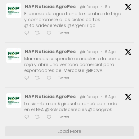
NAP Noticias AgroPec
@infonap
·
8h
El exceso de agua frena la siembra de trigo
y compromete a los ciclos cortos
@Bolsadecereales @ArgenTrigo
Twitter
NAP Noticias AgroPec
@infonap
·
6 Ago
Marruecos suspendió aranceles a la carne
roja y abre una ventana comercial para
exportadores del Mercosur @IPCVA
Twitter
NAP Noticias AgroPec
@infonap
·
6 Ago
La siembra de #girasol arrancó con todo
en el NEA @Bolsadecereales @asagirok
Twitter
Load More