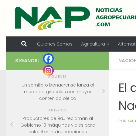
Skip to content
Quienes Somos
Agricultura
Alternat
SÍGANOS:
NACIO
SIGUIENTE
El 
Un semillero bonaerense lanza al
mercado girasoles con mayor
contenido oleico
Nac
ANTERIOR
Productores de 9dJ reclaman al
POR
GAB
Gobierno 10 máquinas viales para
enfrentar las inundaciones