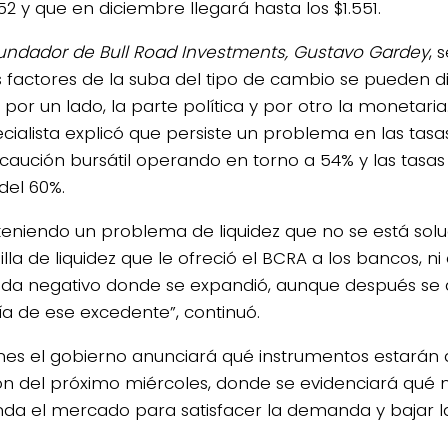
52 y que en diciembre llegará hasta los $1.551.
undador de Bull Road Investments, Gustavo Gardey
, 
s factores de la suba del tipo de cambio se pueden di
 por un lado, la parte política y por otro la monetaria
ecialista explicó que persiste un problema en las tasa
 caución bursátil operando en torno a 54% y las tasa
del 60%.
 teniendo un problema de liquidez que no se está sol
lla de liquidez que le ofreció el BCRA a los bancos, ni 
da negativo donde se expandió, aunque después se 
a de ese excedente”, continuó.
unes el gobierno anunciará qué instrumentos estarán d
ión del próximo miércoles, donde se evidenciará qué ni
a el mercado para satisfacer la demanda y bajar la