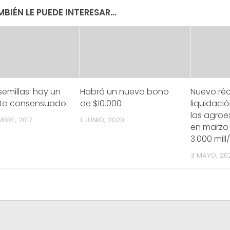
BIÉN LE PUEDE INTERESAR...
semillas: hay un
Habrá un nuevo bono
Nuevo ré
to consensuado
de $10.000
liquidaci
las agroe
MBRE, 2017
1 JUNIO, 2020
en marzo 
3.000 mill
3 MAYO, 20