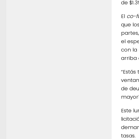
de $1.3
El
co-f
que lo
partes,
el esp
con la
arriba 
“Estás
ventani
de deu
mayorí
Este l
licitac
demand
tasas.