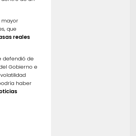
a mayor
s, que
tasas reales
se defendió de
 del Gobierno e
volatilidad
podría haber
oticias