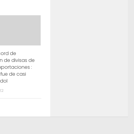
cord de
ón de divisas de
xportaciones :
fue de casi
/dol
22