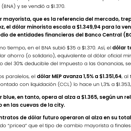
(BNA) y se vendió a $1.370.
ar mayorista, que es la referencia del mercado, trep
ez, el dólar minorista escala a $1.349,94 para la ven
io de entidades financieras del Banco Central (B
o tiempo, en el BNA subió $35 a $1.370. Así, el
dólar t
4/salio-
lar ahorro (o solidario), equivalente al dólar oficial m
o del 30% deducible del Impuesto a las Ganancias, se 
os paralelos, el
dólar MEP avanza 1,5% a $1.351,64
, a
ontado con liquidación (CCL) lo hace un 1,3% a $1.353,
ar blue, en tanto, opera al alza a $1.365, según un 
 en las cuevas de la city.
ntratos de dólar futuro operaron al alza en su tota
o “pricea” que el tipo de cambio mayorista a finale