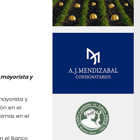
 mayorista y
mayorista y
ión en el
oimas en el
en el Banco