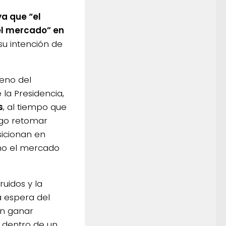
a que “el
el mercado” en
u intención de
seno del
 la Presidencia,
s
, al tiempo que
ego retomar
sicionan en
omo el mercado
uidos y la
a espera del
an ganar
s dentro de un