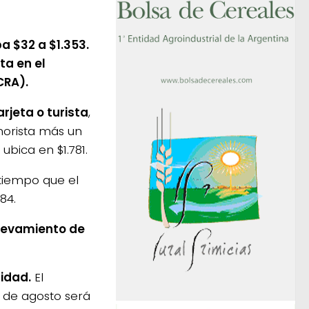
a $32 a $1.353.
ta en el
CRA).
arjeta o turista
,
inorista más un
ubica en $1.781.
l tiempo que el
84.
relevamiento de
lidad.
El
s de agosto será