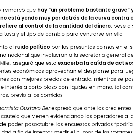
y remarcó que
hay “un problema bastante grave” y
no está yendo muy por detrás de la curva contra 
 refiere al control de la cantidad del dinero,
pese a s
la tasa y el tipo de cambio para centrarse en ello.
nto al
ruido político
por las presuntas coimas en el 
no nacional que involucran a la secretaria general de
Milei, aseguró que esto
exacerba la caída de activo
entes económicos aprovechan el desplome para lu
ones con mejores precios de entrada, mientras se po
de interés a corto plazo con liquidez en mano, tal c
ros, previo a los comicios.
nomista Gustavo Ber
expresó que ante los crecientes r
cautela que vienen evidenciando los operadores a l
e poder posoctubre, las encuestas privadas “podrí
lidad a fin de intentar medir el humor de los votante