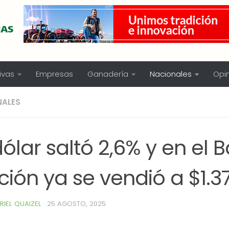
ivas
Empresas
Ganadería
Nacionales
Opi
NALES
dólar saltó 2,6% y en el 
ión ya se vendió a $1.3
RIEL QUAIZEL
·
25 AGOSTO, 2025