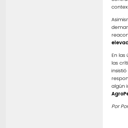
contex
Asimis
demand
reacom
elevad
En las
las crí
insisti
respon
algún 
AgroP
Por Po