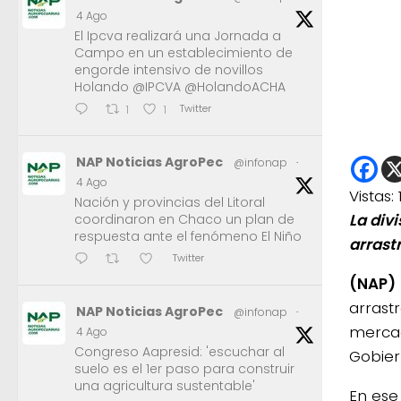
4 Ago
El Ipcva realizará una Jornada a
Campo en un establecimiento de
engorde intensivo de novillos
Holando @IPCVA @HolandoACHA
Twitter
1
1
NAP Noticias AgroPec
@infonap
·
4 Ago
Vistas:
Nación y provincias del Litoral
La div
coordinaron en Chaco un plan de
respuesta ante el fenómeno El Niño
arrast
Twitter
(NAP)
arrastr
NAP Noticias AgroPec
@infonap
·
mercad
4 Ago
Congreso Aapresid: 'escuchar al
Gobier
suelo es el 1er paso para construir
una agricultura sustentable'
En ese