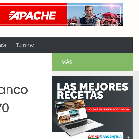
nión
Turismo
MÁS
Banco
70