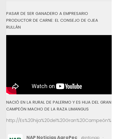
PASAR DE SER GANADERO A EMPRESARIO
PRODUCTOR DE CARNE: EL CONSEJO DE OJEA
RULLÁN
NACIÓ EN LA RURAL DE PALERMO Y ES HIJA DEL GRAN
CAMPEÓN MACHO DE LA RAZA LIMANGUS
http://Es%20hija%20del%20Gran%20Campeón%20Macho%2
NAP Noticias AgroPec
@infonap
·