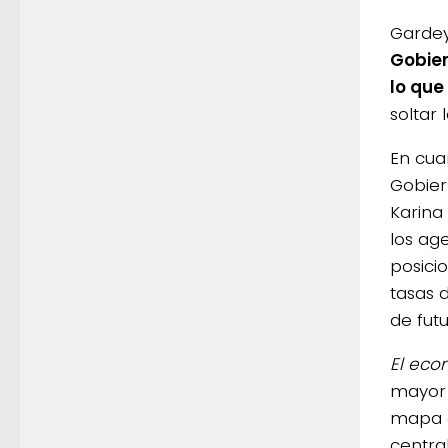
Garde
Gobier
lo que
soltar 
En cua
Gobier
Karina 
los ag
posici
tasas 
de futu
El eco
mayor 
mapa d
centra