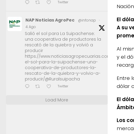
Twitter
Nación 
El dól
NAP Noticias AgroPec
@infonap
·
A su v
4 Ago
Salió el sol para La Suipachense:
promed
una cooperativa de productores la
rescató de la quiebra y volvió a
Al mism
producir
https://www.noticiasagropecuarias.com/2026/08/0
y el dó
el-sol-para-la-suipachense-una-
recarg
cooperativa-de-productores-la-
rescato-de-la-quiebra-y-volvio-a-
Entre l
producir/@Ruralsuipacha
dólar c
Twitter
El dól
Load More
Ámbito
Los co
mercad