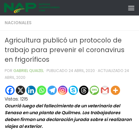
Skip to content
NACIONALES
Agricultura publicó un protocolo de
trabajo para prevenir el coronavirus
en frigoríficos
POR
GABRIEL QUAIZEL
· PUBLICADO
24 ABRIL, 2020
· ACTUALIZADO
24
ABRIL, 2020
Vistas:
1215
Ocurrió luego del fallecimiento de un veterinario del
Senasa en una planta de Quilmes. Los trabajadores
deben firman una declaración jurada sobre si realizaron
viajes al exterior.