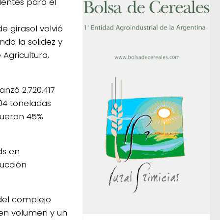
dentes para el
 girasol volvió
ndo la solidez y
 Agricultura,
anzó 2.720.417
04 toneladas
 fueron 45%
ds en
ducción
del complejo
 en volumen y un