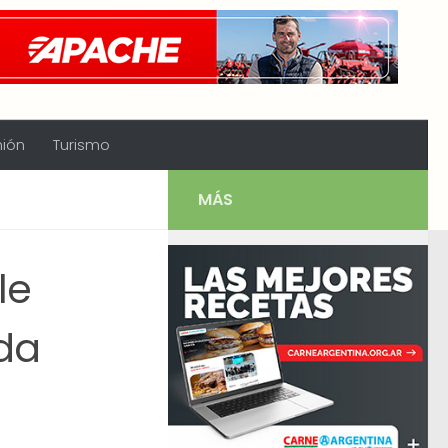
nión
Turismo
MÁS
le
nda