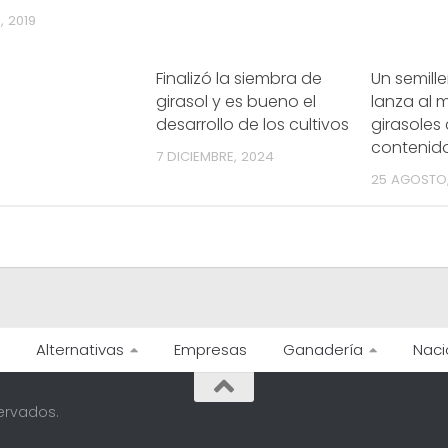
 2019
Finalizó la siembra de
Un semill
girasol y es bueno el
lanza al
desarrollo de los cultivos
girasoles
contenido
7 DICIEMBRE, 2024
25 AGOSTO,
Alternativas
Empresas
Ganadería
Naci
ervados.