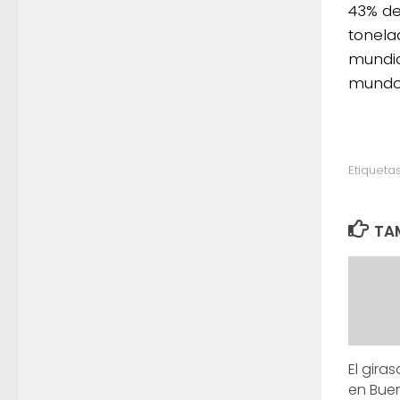
43% de
tonela
mundia
mund
Etiquetas
TAM
El gira
en Buen