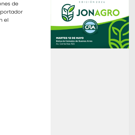
ones de
xportador
n el