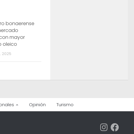
ero bonaerense
 mercado
 con mayor
 oleico
 2025
onales
Opinión
Turismo