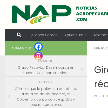
Skip to content
Quienes Somos
Agricultura
Alternat
SÍGANOS:
GIRAS
SIGUIENTE
Gir
Grupo Fecovita: Desembarca en
Buenos Aires con sus vinos
ré
ANTERIOR
Cómo sigue la polémica por el Inta:
tras la caída del decreto, el
POR
EDU
Gobierno avanza con despidos y
reestructuraciones