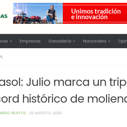
ivas
Empresas
Ganadería
Nacionales
Opi
OL
asol: Julio marca un trip
cord histórico de molie
ARDO BUSTOS
·
22 AGOSTO, 2025