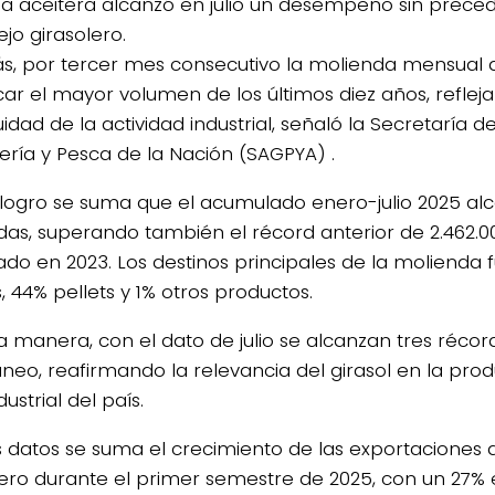
ria aceitera alcanzó en julio un desempeño sin prece
jo girasolero.
, por tercer mes consecutivo la molienda mensual de
ar el mayor volumen de los últimos diez años, refleja
idad de la actividad industrial, señaló la Secretaría de
ría y Pesca de la Nación (SAGPYA) .
 logro se suma que el acumulado enero-julio 2025 alc
das, superando también el récord anterior de 2.462.0
rado en 2023. Los destinos principales de la molienda
, 44% pellets y 1% otros productos.
a manera, con el dato de julio se alcanzan tres récor
áneo, reafirmando la relevancia del girasol en la pro
ustrial del país.
s datos se suma el crecimiento de las exportaciones 
lero durante el primer semestre de 2025, con un 27%