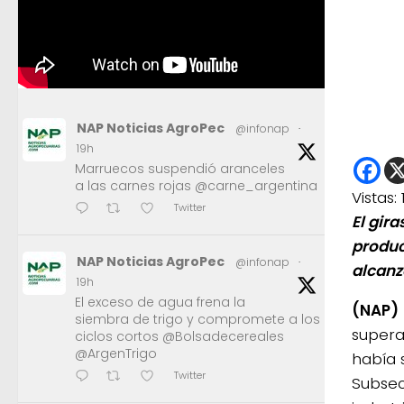
NAP Noticias AgroPec
@infonap
·
19h
Marruecos suspendió aranceles
a las carnes rojas @carne_argentina
Vistas:
Twitter
El gir
produc
NAP Noticias AgroPec
@infonap
·
alcanz
19h
El exceso de agua frena la
(NAP)
siembra de trigo y compromete a los
supera
ciclos cortos @Bolsadecereales
@ArgenTrigo
había 
Twitter
Subsec