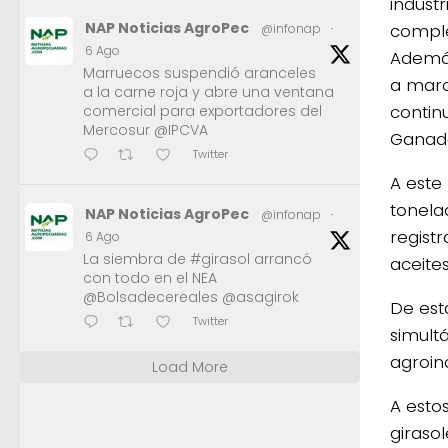
indust
NAP Noticias AgroPec
comple
@infonap
·
6 Ago
Además
Marruecos suspendió aranceles
a marc
a la carne roja y abre una ventana
continu
comercial para exportadores del
Mercosur @IPCVA
Ganade
Twitter
A este
tonela
NAP Noticias AgroPec
@infonap
·
regist
6 Ago
La siembra de #girasol arrancó
aceites
con todo en el NEA
@Bolsadecereales @asagirok
De est
Twitter
simult
agroind
Load More
A esto
giraso