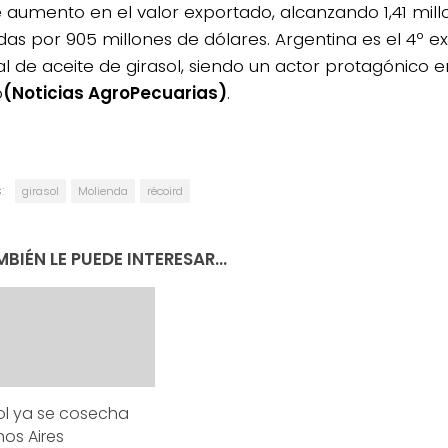
 aumento en el valor exportado, alcanzando 1,41 mill
das por 905 millones de dólares. Argentina es el 4º e
l de aceite de girasol, siendo un actor protagónico e
o
(Noticias AgroPecuarias)
.
:
girasol
Molienda
récoird
BIÉN LE PUEDE INTERESAR...
sol ya se cosecha
os Aires