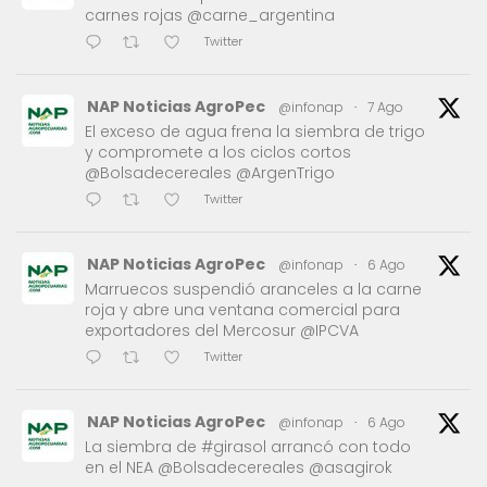
carnes rojas @carne_argentina
Twitter
NAP Noticias AgroPec
@infonap
·
7 Ago
El exceso de agua frena la siembra de trigo
y compromete a los ciclos cortos
@Bolsadecereales @ArgenTrigo
Twitter
NAP Noticias AgroPec
@infonap
·
6 Ago
Marruecos suspendió aranceles a la carne
roja y abre una ventana comercial para
exportadores del Mercosur @IPCVA
Twitter
NAP Noticias AgroPec
@infonap
·
6 Ago
La siembra de #girasol arrancó con todo
en el NEA @Bolsadecereales @asagirok