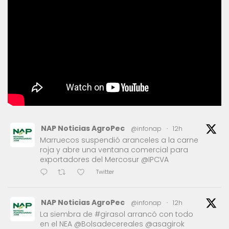
NAP Noticias AgroPec
@infonap
·
12h
Marruecos suspendió aranceles a la carne
roja y abre una ventana comercial para
exportadores del Mercosur @IPCVA
Twitter
NAP Noticias AgroPec
@infonap
·
12h
La siembra de #girasol arrancó con todo
en el NEA @Bolsadecereales @asagirok