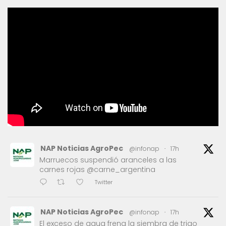
NAP Noticias AgroPec
@infonap
·
17h
Marruecos suspendió aranceles a las
carnes rojas @carne_argentina
Twitter
NAP Noticias AgroPec
@infonap
·
17h
El exceso de agua frena la siembra de trigo