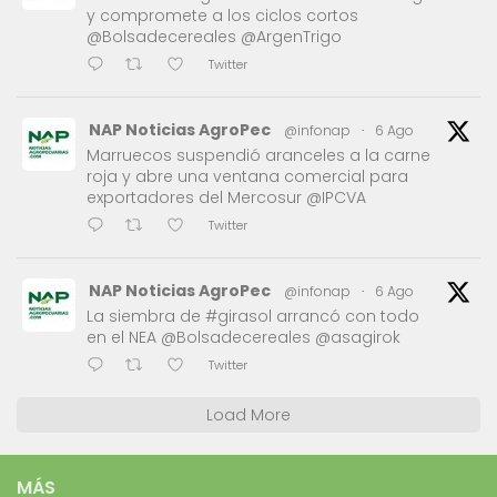
y compromete a los ciclos cortos
@Bolsadecereales @ArgenTrigo
Twitter
NAP Noticias AgroPec
@infonap
·
6 Ago
Marruecos suspendió aranceles a la carne
roja y abre una ventana comercial para
exportadores del Mercosur @IPCVA
Twitter
NAP Noticias AgroPec
@infonap
·
6 Ago
La siembra de #girasol arrancó con todo
en el NEA @Bolsadecereales @asagirok
Twitter
Load More
MÁS