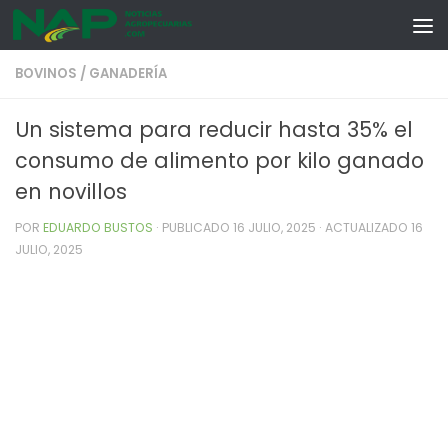
Skip to content
BOVINOS
/
GANADERÍA
Un sistema para reducir hasta 35% el
consumo de alimento por kilo ganado
en novillos
POR
EDUARDO BUSTOS
· PUBLICADO
16 JULIO, 2025
· ACTUALIZADO
16
JULIO, 2025