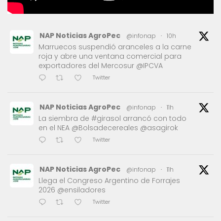
NAP Noticias AgroPec
@infonap
·
10h
Marruecos suspendió aranceles a la carne
roja y abre una ventana comercial para
exportadores del Mercosur @IPCVA
Twitter
NAP Noticias AgroPec
@infonap
·
11h
La siembra de #girasol arrancó con todo
en el NEA @Bolsadecereales @asagirok
Twitter
NAP Noticias AgroPec
@infonap
·
11h
Llega el Congreso Argentino de Forrajes
2026 @ensiladores
Twitter