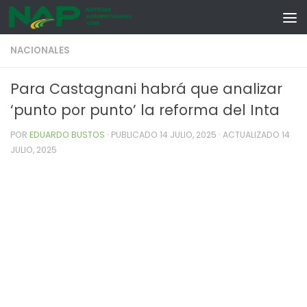
Skip to content
NACIONALES
Para Castagnani habrá que analizar
‘punto por punto’ la reforma del Inta
POR
EDUARDO BUSTOS
· PUBLICADO
14 JULIO, 2025
· ACTUALIZADO
14
JULIO, 2025