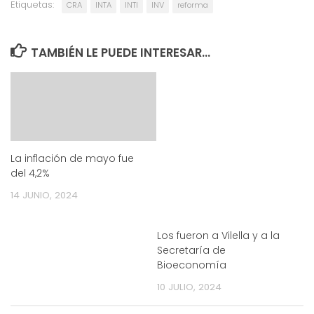
Etiquetas:
CRA
INTA
INTI
INV
reforma
TAMBIÉN LE PUEDE INTERESAR...
La inflación de mayo fue
del 4,2%
14 JUNIO, 2024
Los fueron a Vilella y a la
Secretaría de
Bioeconomía
10 JULIO, 2024