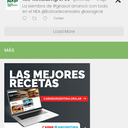
La siembra de #girasol arrancó con todo
en el NEA @Bolsadecereales @asagirok
Twitter
Load More
MÁS