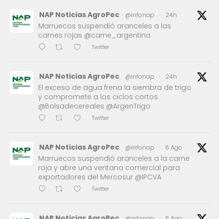
NAP Noticias AgroPec
@infonap
·
24h
Marruecos suspendió aranceles a las
carnes rojas @carne_argentina
Twitter
NAP Noticias AgroPec
@infonap
·
24h
El exceso de agua frena la siembra de trigo
y compromete a los ciclos cortos
@Bolsadecereales @ArgenTrigo
Twitter
NAP Noticias AgroPec
@infonap
·
6 Ago
Marruecos suspendió aranceles a la carne
roja y abre una ventana comercial para
exportadores del Mercosur @IPCVA
Twitter
NAP Noticias AgroPec
@infonap
·
6 Ago