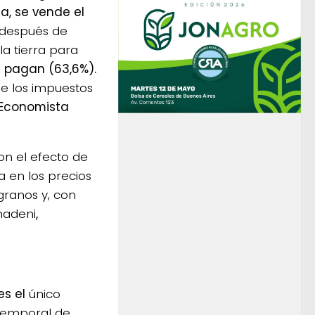
a, se vende el
 después de
 la tierra para
 pagan (63,6%).
de los impuestos
 Economista
on el efecto de
a en los precios
granos y, con
madeni
,
es el
único
 temporal de