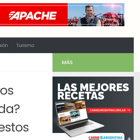
nión
Turismo
MÁS
tos
eda?
estos