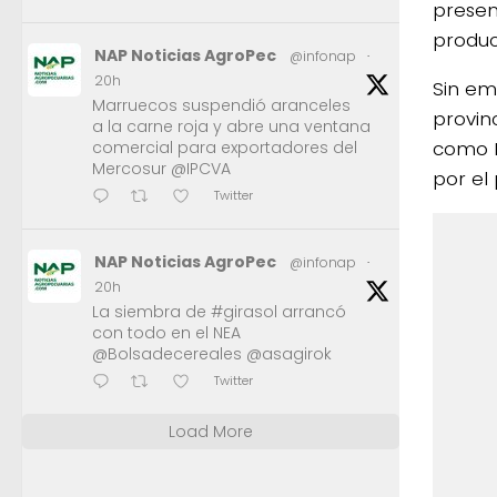
presen
produc
NAP Noticias AgroPec
@infonap
·
20h
Sin em
Marruecos suspendió aranceles
provin
a la carne roja y abre una ventana
como I
comercial para exportadores del
Mercosur @IPCVA
por el
Twitter
NAP Noticias AgroPec
@infonap
·
20h
La siembra de #girasol arrancó
con todo en el NEA
@Bolsadecereales @asagirok
Twitter
Load More