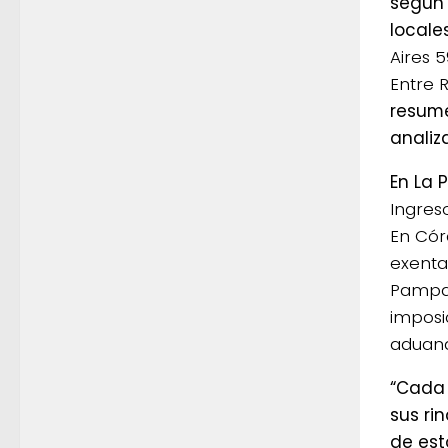
según 
locale
Aires 
Entre R
resume
analiz
En La
Ingres
En Cór
exenta
Pampa 
imposic
aduana
“Cada 
sus ri
de est