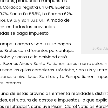
costos, producción e impuestos
s.
Córdoba registra un 64%, Buenos
59,7%, Santa Fe 58,6%, La Pampa 62%,
íos 69,1% y San Luis: 61,1.
A modo de
n: en todas las provincias
adas se paga impuesto
 Pampa
Pampa y San Luis se pagan
Indice FA
os Brutos con diferentes porcentajes.
doba y Santa Fe la actividad está
. Buenos Aires y Santa Fe tienen tasas municipales, 
tiene las guías cerealeras. Córdoba, San Luis y Entre
iones a nivel local. San Luis y La Pampa tienen impues
s internas.
una de estas provincias
enfrenta realidades distin
ndes, estructura de costos e impuestos
, lo que expli
os resultados”, concluye
Pisani Claro(Noticias Agro