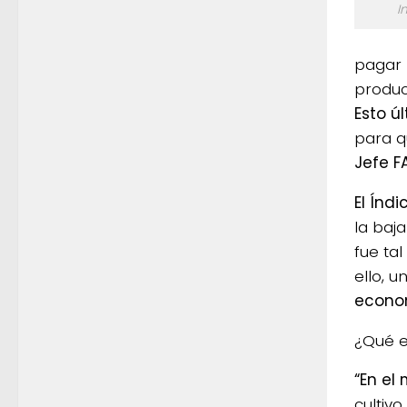
I
pagar 
produc
Esto ú
para q
Jefe F
El Índ
la baj
fue ta
ello, 
econo
¿Qué e
“En el
cultiv