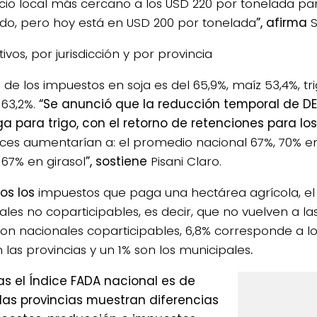
cio local más cercano a los USD 220 por tonelada pa
ado, pero hoy está en USD 200 por tonelada
”, afirma
tivos, por jurisdicción y por provincia
 de los impuestos en soja es del 65,9%, maíz 53,4%, tri
 63,2%.
“Se anunció que la reducción temporal de DE
ga para trigo, con el retorno de retenciones para lo
dices aumentarían a: el promedio nacional 67%, 70% e
 67% en girasol
”, sostiene
Pisani Claro.
os los
impuestos que paga una hectárea agrícola, el
les no coparticipables, es decir, que no vuelven a las 
son nacionales coparticipables, 6,8% corresponde a l
 las provincias y un 1% son los municipales
.
as el Índice FADA nacional es de
 las provincias muestran diferencias