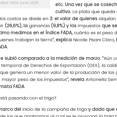
ndice FADA Junio 2025
etc. Una vez que se cosech
cultivo.
La plata que queda
los costos se divide en
3: el valor de quienes
alquilan
ir
(26,6%), la
ganancia
(9,8%) y los
impuestos
que se
ltimo medimos en el Índice FADA,
cuánto es el peso 
uienes trabajan la tierra
”, explica
Nicolle Pisani Claro
,
ADA.
ice subió comparado a la medición de marzo. “
Aún c
a temporal de Derechos de Exportación (DEX), la caíd
l que genera un menor valor de la producción de los 
un mayor peso de los impuestos
”, revela
Antonella Se
mista FADA.
stá pasando con el trigo?
 marco del
inicio de la campaña de trigo
y dado que 
o de los que analizamos al cual se le prorrogó la baja