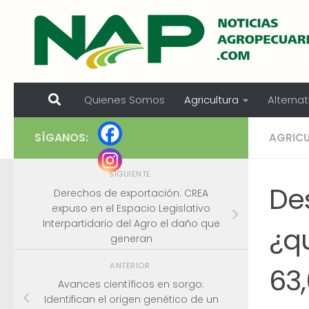
Skip to content
Quienes Somos
Agricultura
Alternat
SÍGANOS:
AGRIC
SIGUIENTE
De
Derechos de exportación: CREA
expuso en el Espacio Legislativo
Interpartidario del Agro el daño que
¿q
generan
ANTERIOR
63
Avances científicos en sorgo:
Identifican el origen genético de un