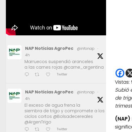
NAP Noticias AgroPec
@infonap
·
4h
Marruecos suspendió aranceles
a las carnes rojas @carne_argentina
Twitter
Vistas:
Subió 
NAP Noticias AgroPec
@infonap
·
de tri
4h
El exceso de agua frena la
trimes
siembra de trigo y compromete a los
ciclos cortos @Bolsadecereales
(NAP)
@ArgenTrigo
signifi
Twitter