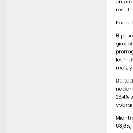
un pre
result
Por cul
El
peso
girasol
prorro
los ín
maíz y
De tod
naciona
28,4% 
cobran
Mientr
63,6%,