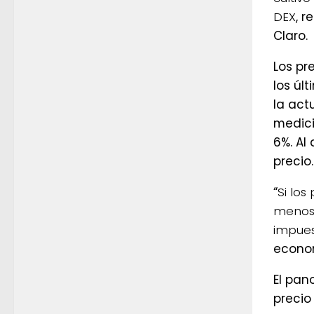
DEX
, r
Claro.
Los pr
los úl
la act
medici
6%. Al
precio.
“
Si los
menos 
impues
econo
El pan
precio