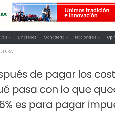
ivas
Empresas
Ganadería
Nacionales
Opi
ULTURA
spués de pagar los cos
ué pasa con lo que qu
,6% es para pagar impu