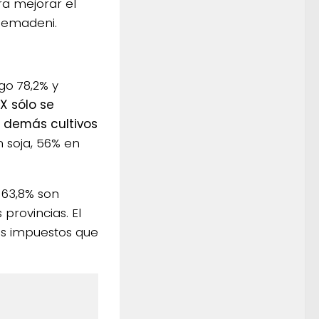
ra mejorar el
Semadeni.
go 78,2% y
X sólo se
s demás cultivos
n soja, 56% en
 63,8% son
provincias. El
os impuestos que