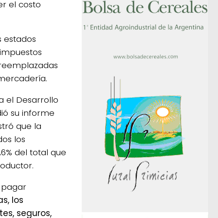
r el costo
s estados
 impuestos
n reemplazadas
 mercadería.
 el Desarrollo
ió su informe
stró que la
dos los
6% del total que
roductor.
o pagar
as, los
etes, seguros,