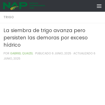
Skip to content
TRIGO
La siembra de trigo avanza pero
persisten las demoras por exceso
hídrico
POR
GABRIEL QUAIZEL
· PUBLICADO
6 JUNIO, 2025
· ACTUALIZADO
6
JUNIO, 2025