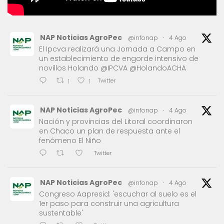
NAP Noticias AgroPec
@infonap
·
4 Ago
El Ipcva realizará una Jornada a Campo en
un establecimiento de engorde intensivo de
novillos Holando @IPCVA @HolandoACHA
Twitter
1
1
NAP Noticias AgroPec
@infonap
·
4 Ago
Nación y provincias del Litoral coordinaron
en Chaco un plan de respuesta ante el
fenómeno El Niño
Twitter
NAP Noticias AgroPec
@infonap
·
4 Ago
Congreso Aapresid: 'escuchar al suelo es el
1er paso para construir una agricultura
sustentable'