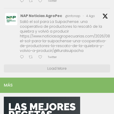
Twitter
NAP Noticias AgroPec
@infonap
·
4 Ago
Salió el sol para La Suipachense: una
cooperativa de productores la rescató de la
quiebra y volvió a producir
https://www.noticiasagropecuarias.com/2026/08/0
el-sol-para-la-suipachense-una-cooperativa-
de-productores-la-rescato-de-la-quiebra-y-
volvio-a-producir/@Ruralsuipacha
Twitter
Load More
MÁS