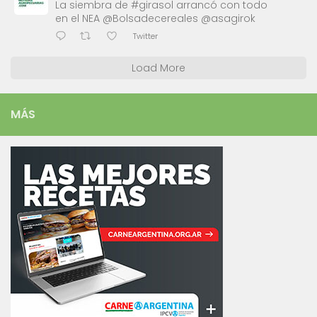
La siembra de #girasol arrancó con todo
en el NEA @Bolsadecereales @asagirok
Twitter
Load More
MÁS