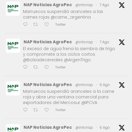
NAP Noticias AgroPec
@infonap
·
7 Ago
Marruecos suspendió aranceles a las
carnes rojas @carne_argentina
Twitter
NAP Noticias AgroPec
@infonap
·
7 Ago
El exceso de agua frena la siembra de trigo
y compromete a los ciclos cortos
@Bolsadecereales @ArgenTrigo
Twitter
NAP Noticias AgroPec
@infonap
·
6 Ago
Marruecos suspendió aranceles a la carne
roja y abre una ventana comercial para
exportadores del Mercosur @IPCVA
Twitter
NAP Noticias AgroPec
@infonap
·
6 Ago