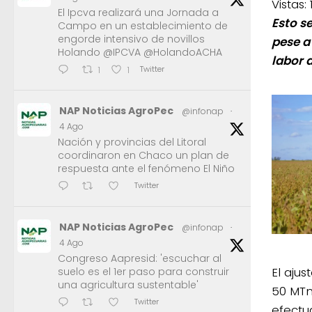
Vistas:
El Ipcva realizará una Jornada a
Esto s
Campo en un establecimiento de
engorde intensivo de novillos
pese a
Holando @IPCVA @HolandoACHA
labor 
Twitter
1
1
NAP Noticias AgroPec
@infonap
·
4 Ago
Nación y provincias del Litoral
coordinaron en Chaco un plan de
respuesta ante el fenómeno El Niño
Twitter
NAP Noticias AgroPec
@infonap
·
4 Ago
Congreso Aapresid: 'escuchar al
El aju
suelo es el 1er paso para construir
una agricultura sustentable'
50 MTn
Twitter
efectu