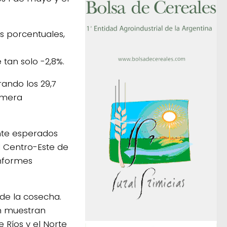
s porcentuales,
 tan solo -2,8%.
ando los 29,7
imera
ente esperados
l Centro-Este de
informes
de la cosecha.
n muestran
 Ríos y el Norte