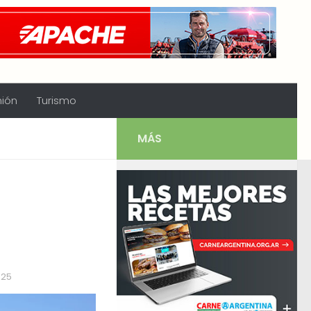
nión
Turismo
MÁS
025