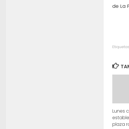
de La 
Etiquetas
TAM
Lunes c
estable
plaza r