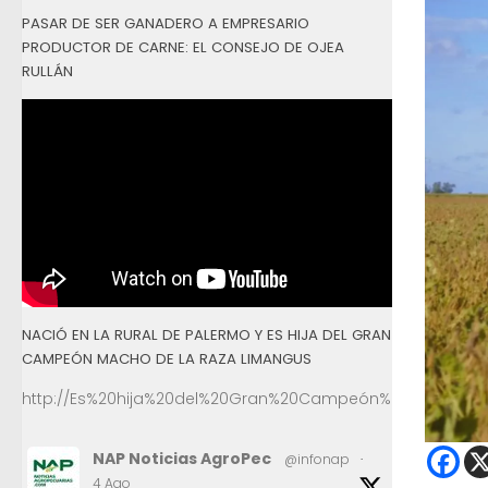
PASAR DE SER GANADERO A EMPRESARIO
PRODUCTOR DE CARNE: EL CONSEJO DE OJEA
RULLÁN
NACIÓ EN LA RURAL DE PALERMO Y ES HIJA DEL GRAN
CAMPEÓN MACHO DE LA RAZA LIMANGUS
http://Es%20hija%20del%20Gran%20Campeón%20Macho%2
NAP Noticias AgroPec
@infonap
·
4 Ago