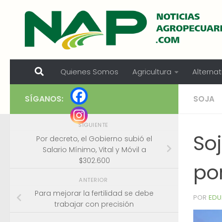
Skip to content
Quienes Somos
Agricultura
Alternat
SÍGANOS:
SOJA
SIGUIENTE
Soj
Por decreto, el Gobierno subió el
Salario Mínimo, Vital y Móvil a
$302.600
po
ANTERIOR
Para mejorar la fertilidad se debe
POR
EDU
trabajar con precisión