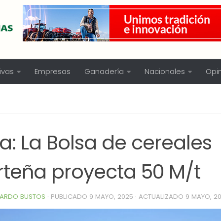
ivas
Empresas
Ganadería
Nacionales
Opi
a: La Bolsa de cereales
rteña proyecta 50 M/t
ARDO BUSTOS
· PUBLICADO
9 MAYO, 2025
· ACTUALIZADO
9 MAYO, 2