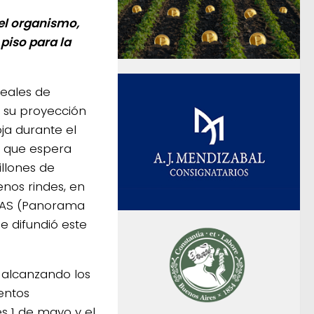
 el organismo,
piso para la
reales de
ó su proyección
ja durante el
có que espera
llones de
enos rindes, en
PAS (Panorama
e difundió este
, alcanzando los
entos
s 1 de mayo y el