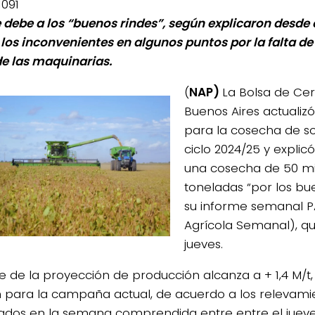
1091
e debe a los “buenos rindes”, según explicaron desde
 los inconvenientes en algunos puntos por la falta de 
de las maquinarias.
(
NAP)
La Bolsa de Ce
Buenos Aires actualiz
para la cosecha de so
ciclo 2024/25 y expli
una cosecha de 50 mi
toneladas “por los bu
su informe semanal 
Agrícola Semanal), qu
jueves.
ste de la proyección de producción alcanza a + 1,4 M/t
 para la campaña actual, de acuerdo a los relevami
ados en la semana comprendida entre entre el jueve