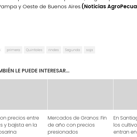
Pampa y Oeste de Buenos Aires.
(Noticias AgroPecua
:
primera
Quintales
rindes
Segunda
soja
BIÉN LE PUEDE INTERESAR...
on precios entre
Mercados de Granos: Fin
En Santia
s y bajista en la
de año con precios
los culti
osarina
presionados
entran en