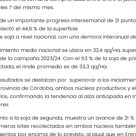
les 7 del mismo mes.
de un importante progreso intersemanal de 21 punto
lectó el 44,9 % de la superficie
e soja a nivel nacional, con una demora interanual de
dimiento medio nacional se ubica en 32,4 qq/Ha, super
4/salio-
de la campaña 2023/24. Con el 53 % de la soja de pr
ctada, el rinde promedio es de 33,3 qq/Ha.
resultados se destacan por superiorar a los inicialm
provincia de Córdoba, ambos núcleos productivos y e
Ríos, confirmando la tendencia al alza anticipada en 
res.
nto a la soja de segunda, muestra un avance de 21 % 
imeros lotes recolectados en ambos núcleos tambié
entos por encima de lo previsto, al igual que en Entre