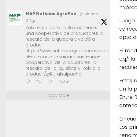
miérco
NAP Noticias AgroPec
@infonap
·
Luego 
4 Ago
Salió el sol para La Suipachense:
se reco
una cooperativa de productores la
apta d
rescató de la quiebra y volvió a
producir
El ren
https://www.noticiasagropecuarias.com/2026/08/0
el-sol-para-la-suipachense-una-
qq/Ha 
cooperativa-de-productores-la-
recole
rescato-de-la-quiebra-y-volvio-a-
producir/@Ruralsuipacha
Estos 
Twitter
en la 
Load More
Entre 
anterio
En cua
Los pr
rendimi