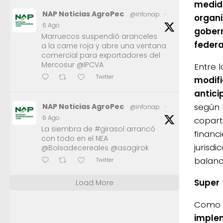
medida
NAP Noticias AgroPec
@infonap
·
organi
6 Ago
gobern
Marruecos suspendió aranceles
federa
a la carne roja y abre una ventana
comercial para exportadores del
Mercosur @IPCVA
Entre l
Twitter
modifi
antici
según 
NAP Noticias AgroPec
@infonap
·
6 Ago
coparti
La siembra de #girasol arrancó
financ
con todo en el NEA
jurisd
@Bolsadecereales @asagirok
balanc
Twitter
Super
Load More
Como s
implem