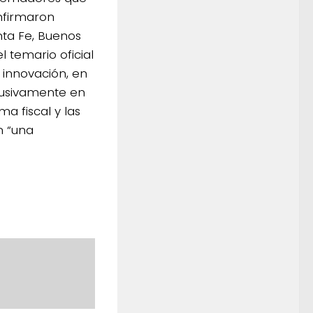
nfirmaron
nta Fe, Buenos
 temario oficial
 innovación, en
clusivamente en
ma fiscal y las
n “una