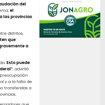
caudación del
uema,
el
a las provincias
e distritos,
rten que
r gravemente a
uda.
Esto puede
ederal”
, advirtió
a preocupación
l y a la falta de
no transferidas a
ovincias.
bernadores que