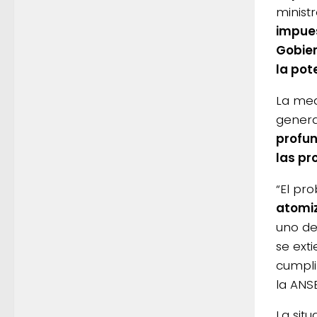
minist
impues
Gobier
la pot
La med
genera
profun
las pr
“El pr
atomiz
uno de
se ext
cumpli
la ANSE
La sit