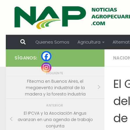
Skip to content
Quienes Somos
Agricultura
Alternat
SÍGANOS:
NACIO
SIGUIENTE
El
Fitecma en Buenos Aires, el
megaevento industrial de la
madera y la foresto industria
del
ANTERIOR
de
El IPCVA y la Asociación Angus
avanzan en una agenda de trabajo
conjunta