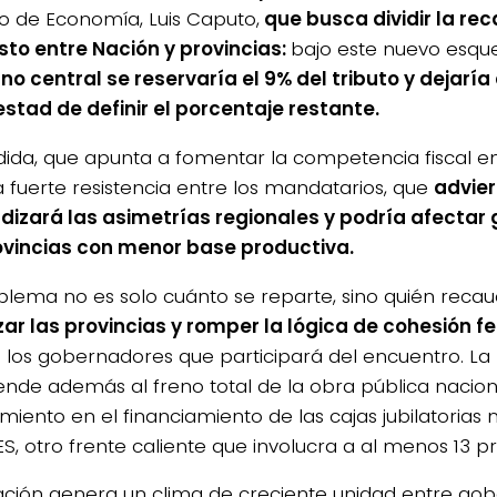
ro de Economía, Luis Caputo,
que busca dividir la re
to entre Nación y provincias:
bajo este nuevo esq
no central se reservaría el 9% del tributo y dejaría 
estad de definir el porcentaje restante.
ida, que apunta a fomentar la competencia fiscal entr
 fuerte resistencia entre los mandatarios, que
advie
dizará las asimetrías regionales y podría afecta
ovincias con menor base productiva.
oblema no es solo cuánto se reparte, sino quién reca
ar las provincias y romper la lógica de cohesión f
 los gobernadores que participará del encuentro. L
iende además al freno total de la obra pública naciona
miento en el financiamiento de las cajas jubilatorias 
S, otro frente caliente que involucra a al menos 13 pr
uación genera un clima de creciente unidad entre go