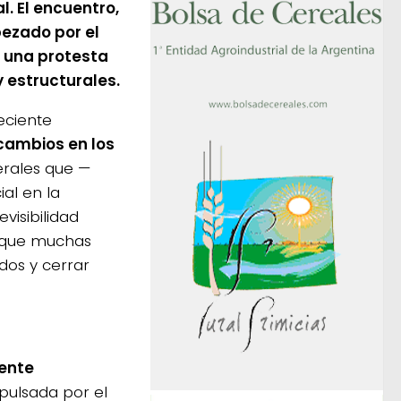
. El encuentro,
bezado por el
a una protesta
 estructurales.
eciente
cambios en los
erales que —
al en la
visibilidad
l que muchas
dos y cerrar
nente
pulsada por el