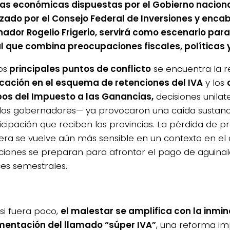
s económicas dispuestas por el Gobierno nacional
zado por el Consejo Federal de Inversiones y enca
ador Rogelio Frigerio, servirá como escenario par
l que combina preocupaciones fiscales, políticas y
os
principales puntos de conflicto
se encuentra la r
cación en el esquema de retenciones del IVA
y los
pos del Impuesto a las Ganancias,
decisiones unilat
los gobernadores— ya provocaron una caída sustanci
cipación que reciben las provincias. La pérdida de pre
iera se vuelve aún más sensible en un contexto en e
icciones se preparan para afrontar el pago de aguinal
es semestrales.
i fuera poco,
el malestar se amplifica con la inmi
entación del llamado “súper IVA”
, una reforma im