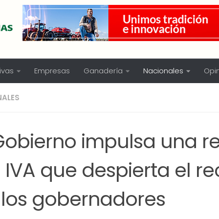
ivas
Empresas
Ganadería
Nacionales
Opi
NALES
 Gobierno impulsa una r
 IVA que despierta el r
 los gobernadores