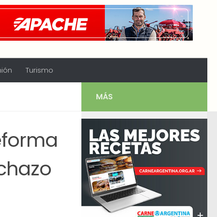
nión
Turismo
MÁS
eforma
echazo