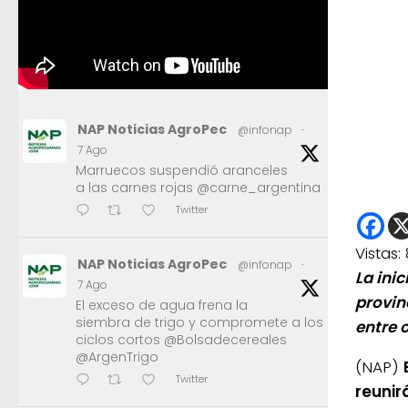
NAP Noticias AgroPec
@infonap
·
7 Ago
Marruecos suspendió aranceles
a las carnes rojas @carne_argentina
Twitter
Vistas:
NAP Noticias AgroPec
@infonap
·
La ini
7 Ago
provin
El exceso de agua frena la
siembra de trigo y compromete a los
entre 
ciclos cortos @Bolsadecereales
@ArgenTrigo
(NAP)
Twitter
reunir