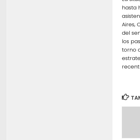
hasta 
asiste
Aires,
del se
los pa
torno a
estrat
recent
TAM