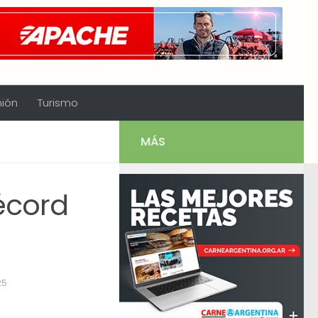
nión
Turismo
MÁS
écord
25