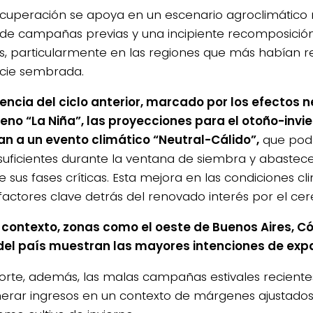
ecuperación se apoya en un escenario agroclimático
 de campañas previas y una incipiente recomposición 
os, particularmente en las regiones que más habían r
icie sembrada.
rencia del ciclo anterior, marcado por los efectos 
no “La Niña”, las proyecciones para el otoño-invi
n a un evento climático “Neutral-Cálido”,
que podr
 suficientes durante la ventana de siembra y abastecer
 sus fases críticas. Esta mejora en las condiciones cl
 factores clave detrás del renovado interés por el cer
 contexto, zonas como el oeste de Buenos Aires, Có
del país muestran las mayores intenciones de exp
norte, además, las malas campañas estivales reciente
erar ingresos en un contexto de márgenes ajustados 