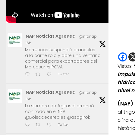
NAP Noticias AgroPec
@infonap
·
16h
Marruecos suspendió aranceles
a la carne roja y abre una ventana
comercial para exportadores del
Vistas:
Mercosur @IPCVA
Impuls
Twitter
hídrica
nivel n
NAP Noticias AgroPec
@infonap
·
16h
(NAP)
La siembra de #girasol arrancó
al tri
con todo en el NEA
@Bolsadecereales @asagirok
cifra 
Twitter
histór