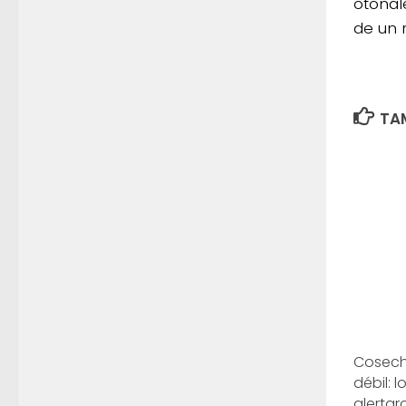
otoñal
de un r
TAM
Cosecha
débil: 
alertar