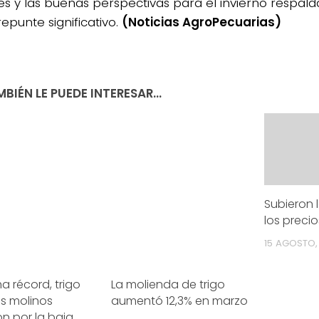
es y las buenas perspectivas para el invierno respalda
epunte significativo.
(Noticias AgroPecuarias)
BIÉN LE PUEDE INTERESAR...
Subieron 
los precio
15 AGOSTO,
 récord, trigo
La molienda de trigo
los molinos
aumentó 12,3% en marzo
on por la baja