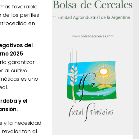
 más favorable
de los perfiles
etrocedido en
negativos del
erno 2025
ía garantizar
 al cultivo
imáticas es uno
eal.
rdoba y el
ansión.
s y la necesidad
revalorizan al