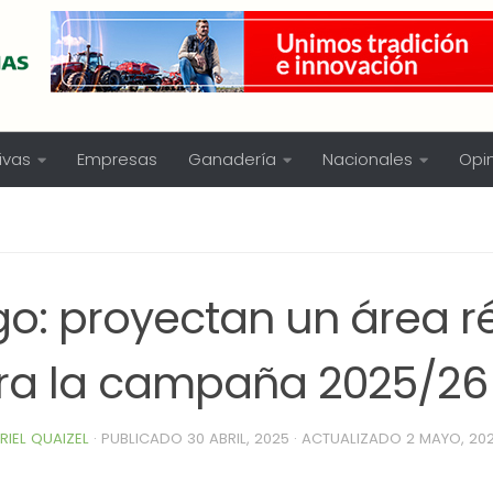
ivas
Empresas
Ganadería
Nacionales
Opi
igo: proyectan un área r
ra la campaña 2025/26
RIEL QUAIZEL
· PUBLICADO
30 ABRIL, 2025
· ACTUALIZADO
2 MAYO, 20