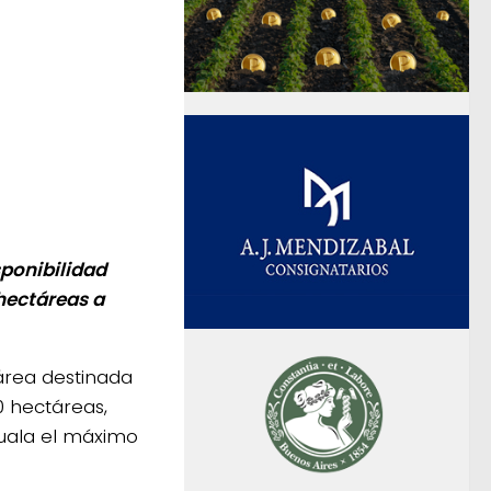
ponibilidad
 hectáreas a
área destinada
0 hectáreas,
guala el máximo