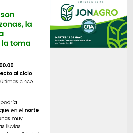
 son
zonas, la
a
 la toma
00.00
ecto al ciclo
últimas cinco
 podría
 que en el
norte
pañas muy
s lluvias