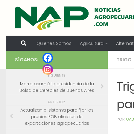
Skip to content
Quienes Somos
Agricultura
Alternat
SÍGANOS:
TRIGO
SIGUIENTE
Tr
Marra asumió la presidencia de la
Bolsa de Cereales de Buenos Aires
pa
ANTERIOR
Actualizan el sistema para fijar los
precios FOB oficiales de
POR
GAB
exportaciones agropecuarias