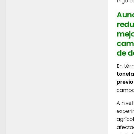
trigo c
Aunq
redu
mejo
camp
de d
En tér
tonel
previo
campa
A nivel
experi
agríco
afectad