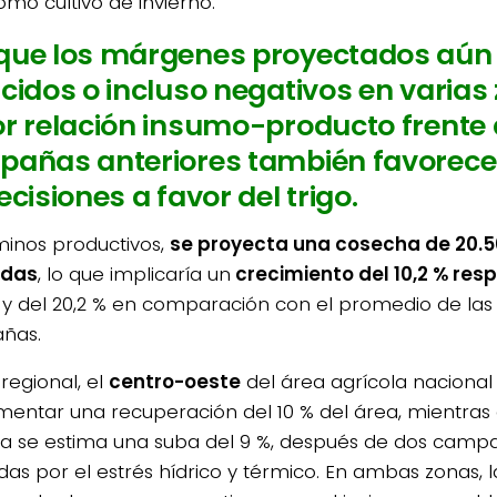
omo cultivo de invierno.
ue los márgenes proyectados aún
cidos o incluso negativos en varias 
r relación insumo-producto frente 
añas anteriores también favorece
ecisiones a favor del trigo.
minos productivos,
se proyecta una cosecha de 20.5
adas
, lo que implicaría un
crecimiento del 10,2 % resp
y del 20,2 % en comparación con el promedio de las 
ñas.
 regional, el
centro-oeste
del área agrícola nacional
mentar una recuperación del 10 % del área, mientras
la se estima una suba del 9 %, después de dos cam
as por el estrés hídrico y térmico. En ambas zonas, la