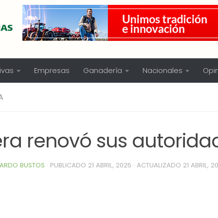
ivas
Empresas
Ganadería
Nacionales
Opi
A
era renovó sus autorida
ARDO BUSTOS
· PUBLICADO
21 ABRIL, 2025
· ACTUALIZADO
21 ABRIL, 2