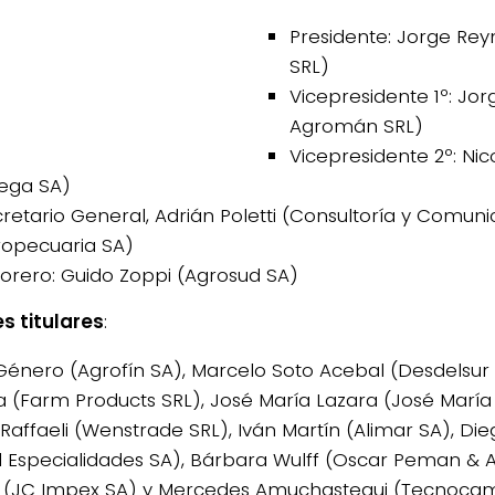
Presidente: Jorge Rey
SRL)
Vicepresidente 1º: Jor
Agromán SRL)
Vicepresidente 2º: Nic
ega SA)
retario General, Adrián Poletti (Consultoría y Comuni
opecuaria SA)
orero: Guido Zoppi (Agrosud SA)
s titulares
:
Género (Agrofín SA), Marcelo Soto Acebal (Desdelsur 
a (Farm Products SRL), José María Lazara (José María 
 Raffaeli (Wenstrade SRL), Iván Martín (Alimar SA), Di
l Especialidades SA), Bárbara Wulff (Oscar Peman & As
 (JC Impex SA) y Mercedes Amuchastegui (Tecnoca