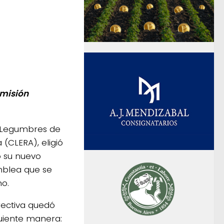
omisión
Legumbres de
 (CLERA), eligió
 su nuevo
mblea que se
mo.
rectiva quedó
uiente manera: