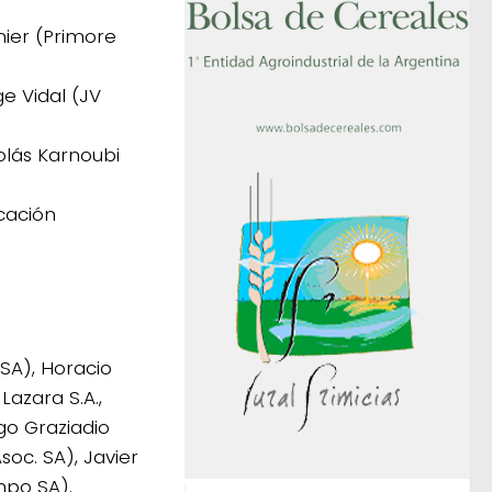
nier (Primore
ge Vidal (JV
olás Karnoubi
cación
SA), Horacio
Lazara S.A.,
ego Graziadio
oc. SA), Javier
mpo SA).