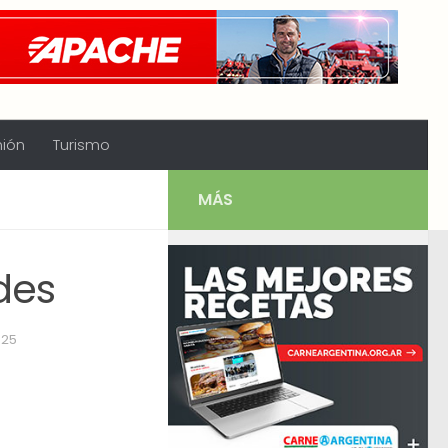
nión
Turismo
MÁS
des
025