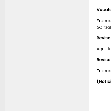
Vocal
Franci
Gonzal
Reviso
Agustí
Reviso
Francis
(Notic