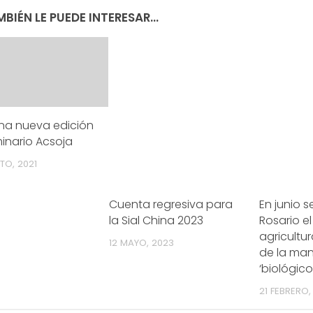
BIÉN LE PUEDE INTERESAR...
una nueva edición
inario Acsoja
TO, 2021
Cuenta regresiva para
En junio s
la Sial China 2023
Rosario el
agricultu
12 MAYO, 2023
de la man
‘biológico
21 FEBRERO,