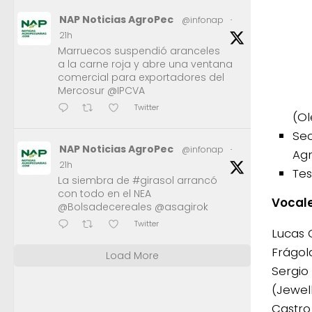
NAP Noticias AgroPec
@infonap
·
21h
Marruecos suspendió aranceles
a la carne roja y abre una ventana
comercial para exportadores del
Mercosur @IPCVA
Twitter
(Ol
Sec
NAP Noticias AgroPec
@infonap
·
Agr
21h
Tes
La siembra de #girasol arrancó
con todo en el NEA
Vocale
@Bolsadecereales @asagirok
Twitter
Lucas 
Frágol
Load More
Sergio
(Jewel
Castro