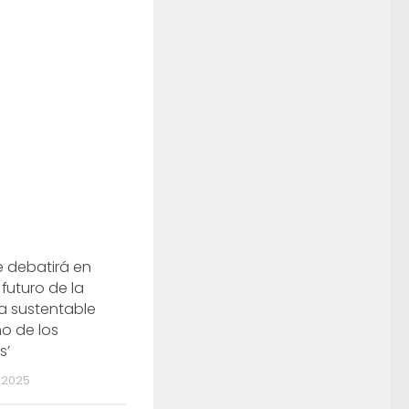
e debatirá en
 futuro de la
ra sustentable
o de los
s’
 2025