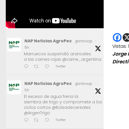
NAP Noticias AgroPec
@infonap
·
Vistas:
5h
Jorge 
Marruecos suspendió aranceles
a las carnes rojas @carne_argentina
Directi
Twitter
NAP Noticias AgroPec
@infonap
·
5h
El exceso de agua frena la
siembra de trigo y compromete a los
ciclos cortos @Bolsadecereales
@ArgenTrigo
Twitter