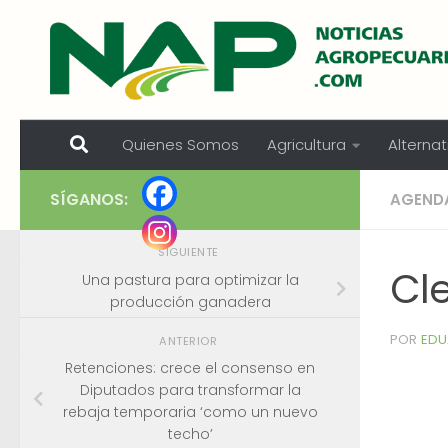
Skip to content
Quienes Somos
Agricultura
Alternat
SÍGANOS:
AGEND
SIGUIENTE
Cl
Una pastura para optimizar la
producción ganadera
POR
EDU
ANTERIOR
Retenciones: crece el consenso en
Diputados para transformar la
rebaja temporaria ‘como un nuevo
techo’