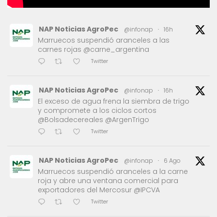
NAP Noticias AgroPec
@infonap
·
16h
Marruecos suspendió aranceles a las
carnes rojas @carne_argentina
Twitter
NAP Noticias AgroPec
@infonap
·
16h
El exceso de agua frena la siembra de trigo
y compromete a los ciclos cortos
@Bolsadecereales @ArgenTrigo
Twitter
NAP Noticias AgroPec
@infonap
·
6 Ago
Marruecos suspendió aranceles a la carne
roja y abre una ventana comercial para
exportadores del Mercosur @IPCVA
Twitter