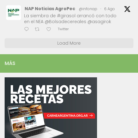
NAP Noticias AgroPec
@infonap
·
6 Ago
La siembra de #girasol arrancó con todo
en el NEA @Bolsadecereales @asagirok
Twitter
Load More
MÁS