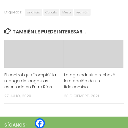
Etiquetas:
análisis
Caputo
Mesa
reunión
TAMBIÉN LE PUEDE INTERESAR...
El control que “rompió” la
La agroindustria rechazó
manga de langostas
la creación de un
asentada en Entre Ríos
fideicomiso
27 JULIO, 2020
28 DICIEMBRE, 2021
SÍGANOS: