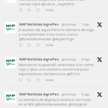
carnes rojas @carne_argentina
Twitter
NAP Noticias AgroPec
@infonap
·
7 Ago
El exceso de agua frena la siembra de trigo
y compromete a los ciclos cortos
@Bolsadecereales @ArgenTrigo
Twitter
NAP Noticias AgroPec
@infonap
·
6 Ago
Marruecos suspendió aranceles a la carne
roja y abre una ventana comercial para
exportadores del Mercosur @IPCVA
Twitter
NAP Noticias AgroPec
@infonap
·
6 Ago
La siembra de #girasol arrancó con todo
en el NEA @Bolsadecereales @asagirok