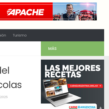
nión
Turismo
MÁS
el
colas
 2025