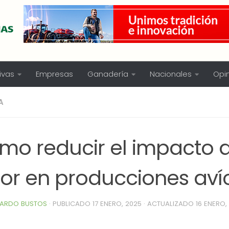
ivas
Empresas
Ganadería
Nacionales
Opi
A
mo reducir el impacto d
lor en producciones aví
ARDO BUSTOS
· PUBLICADO
17 ENERO, 2025
· ACTUALIZADO
16 ENERO,