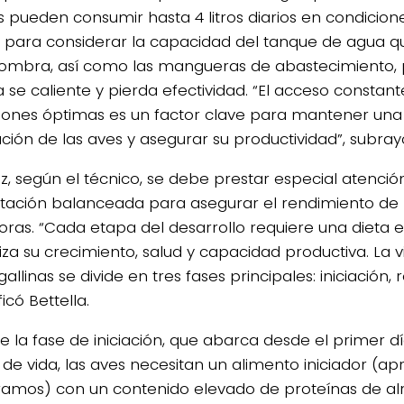
as pueden consumir hasta 4 litros diarios en condicion
ó para considerar la capacidad del tanque de agua qu
sombra, así como las mangueras de abastecimiento, 
a se caliente y pierda efectividad. “El acceso constan
iones óptimas es un factor clave para mantener un
ación de las aves y asegurar su productividad”, subray
ez, según el técnico, se debe prestar especial atención
tación balanceada para asegurar el rendimiento de l
ras. “Cada etapa del desarrollo requiere una dieta e
iza su crecimiento, salud y capacidad productiva. La 
gallinas se divide en tres fases principales: iniciación, 
icó Bettella.
e la fase de iniciación, que abarca desde el primer dí
de vida, las aves necesitan un alimento iniciador (
gramos) con un contenido elevado de proteínas de al