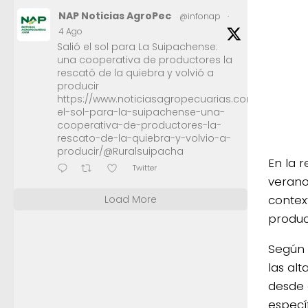
NAP Noticias AgroPec
@infonap
·
4 Ago
Salió el sol para La Suipachense:
una cooperativa de productores la
rescató de la quiebra y volvió a
producir
https://www.noticiasagropecuarias.com/2026/08/0
el-sol-para-la-suipachense-una-
cooperativa-de-productores-la-
rescato-de-la-quiebra-y-volvio-a-
producir/@Ruralsuipacha
En la 
Twitter
verano
contex
Load More
produc
Según 
las al
desde 
especí