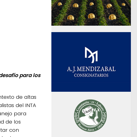
esafío para los
texto de altas
istas del INTA
anejo para
ad de los
tar con