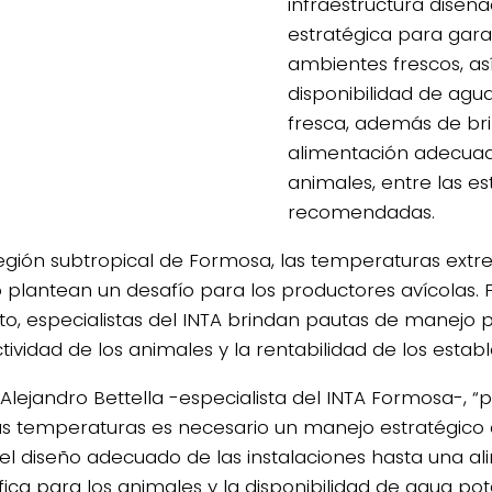
infraestructura dise
estratégica para gara
ambientes frescos, as
disponibilidad de agu
fresca, además de br
alimentación adecuad
4/salio-
animales, entre las es
recomendadas.
región subtropical de Formosa, las temperaturas extr
 plantean un desafío para los productores avícolas. 
to, especialistas del INTA brindan pautas de manejo 
tividad de los animales y la rentabilidad de los estab
Alejandro Bettella -especialista del INTA Formosa-, “
tas temperaturas es necesario un manejo estratégico 
el diseño adecuado de las instalaciones hasta una a
fica para los animales y la disponibilidad de agua pot