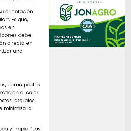
su orientación
or”. Es que,
nas en
galpones debe
ión directa en
ntizar una
les, como postes
eflejen el calor.
stes laterales
e minimiza la
ca y limpia. “Las