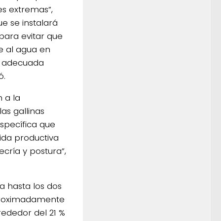
es extremas”,
e se instalará
para evitar que
te al agua en
a adecuada
ó.
 a la
as gallinas
specífica que
vida productiva
recría y postura”,
a hasta los dos
aproximadamente
rededor del 21 %