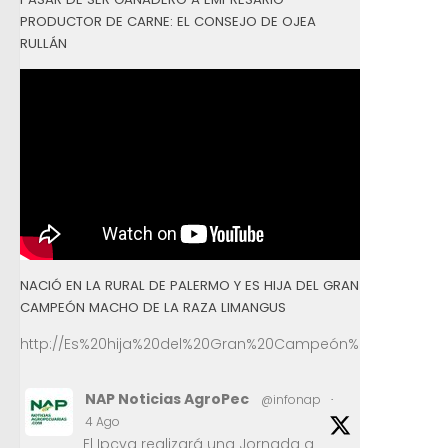
PRODUCTOR DE CARNE: EL CONSEJO DE OJEA
RULLÁN
NACIÓ EN LA RURAL DE PALERMO Y ES HIJA DEL GRAN
CAMPEÓN MACHO DE LA RAZA LIMANGUS
http://Es%20hija%20del%20Gran%20Campeón%20Macho%2
NAP Noticias AgroPec
@infonap
·
4 Ago
El Ipcva realizará una Jornada a