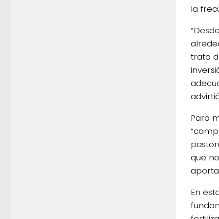
la fre
“Desde
alrede
trata 
invers
adecuad
advirtió
Para m
“compl
pastore
que no
aporta 
En est
fundam
fertil