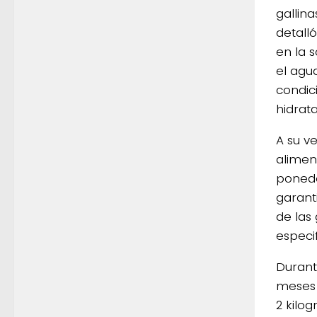
gallin
detall
en la 
el agu
condic
hidrat
A su v
alimen
ponedo
garant
de las 
especif
Durant
meses 
2 kilo