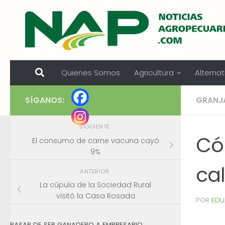
Skip to content
Quienes Somos
Agricultura
Alternat
SÍGANOS:
GRANJ
SIGUIENTE
Có
El consumo de carne vacuna cayó
9%
ca
ANTERIOR
La cúpula de la Sociedad Rural
visitó la Casa Rosada
POR
EDU
PASAR DE SER GANADERO A EMPRESARIO