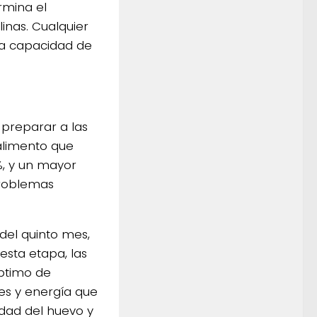
rmina el
inas. Cualquier
la capacidad de
 preparar a las
 alimento que
, y un mayor
problemas
del quinto mes,
esta etapa, las
óptimo de
les y energía que
dad del huevo y