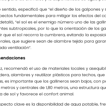
 sentido, especificó que “el diseño de los galpones y 
pectos fundamentales para mitigar los efectos del cal
detalló, “el sol es el enemigo número uno de las galli
tes subtropicales, por lo que la orientación de los 
ir que el sol recorra la cumbrera, evitando la exposic
terales, que sugiere sean de alambre tejido para gara
da ventilación”.
endaciones
ez, recomendó el uso de materiales locales y asequib
ra, alambres y reutilizar plásticos para techos, que r
, es importante que los gallineros sean bajos, con po
0 metros y centrales de 1,80 metros, una estructura qu
a de sol y favorece el confort animal.
pecto clave es la disponibilidad de agua potable, fres