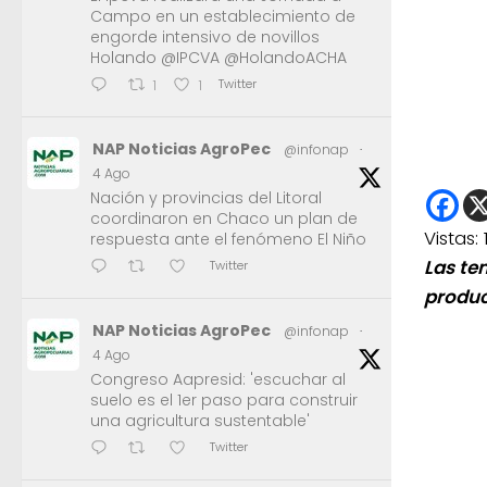
Campo en un establecimiento de
engorde intensivo de novillos
Holando @IPCVA @HolandoACHA
Twitter
1
1
NAP Noticias AgroPec
@infonap
·
4 Ago
Nación y provincias del Litoral
coordinaron en Chaco un plan de
Vistas:
respuesta ante el fenómeno El Niño
Las te
Twitter
produc
NAP Noticias AgroPec
@infonap
·
4 Ago
Congreso Aapresid: 'escuchar al
suelo es el 1er paso para construir
una agricultura sustentable'
Twitter