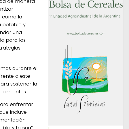
ñada de manera
ntizar
í como la
a potable y
indar una
a para los
trategias
emas durante el
Frente a este
para sostener la
lecimientos.
para enfrentar
que incluye
limentación
able y fresca”.