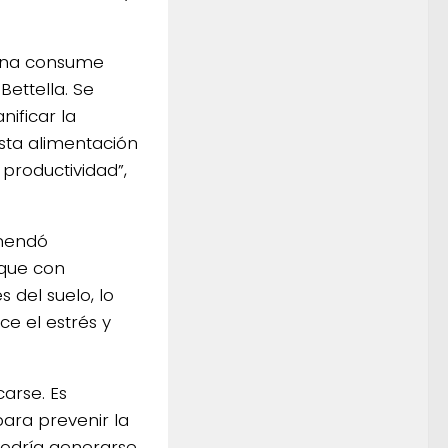
llina consume
ettella. Se
ificar la
esta alimentación
 productividad”,
omendó
que con
 del suelo, lo
e el estrés y
carse. Es
para prevenir la
 podría generarse