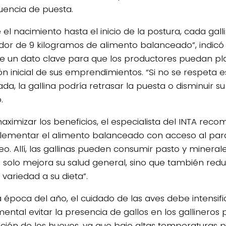
cuencia de puesta.
 el nacimiento hasta el inicio de la postura, cada ga
dor de 9 kilogramos de alimento balanceado”, indicó B
de un dato clave para que los productores puedan plan
ión inicial de sus emprendimientos. “Si no se respeta 
a, la gallina podría retrasar la puesta o disminuir su
.
aximizar los beneficios, el especialista del INTA rec
ementar el alimento balanceado con acceso al par
o. Allí, las gallinas pueden consumir pasto y minerales
 solo mejora su salud general, sino que también reduc
variedad a su dieta”.
a época del año, el cuidado de las aves debe intensifi
ental evitar la presencia de gallos en los gallineros 
ización de los huevos, ya que bajo altas temperaturas