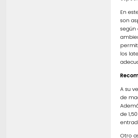
En este
son as
según 
ambien
permit
los la
adecua
Recom
A su v
de made
Además
de 1,5
entrad
Otro as