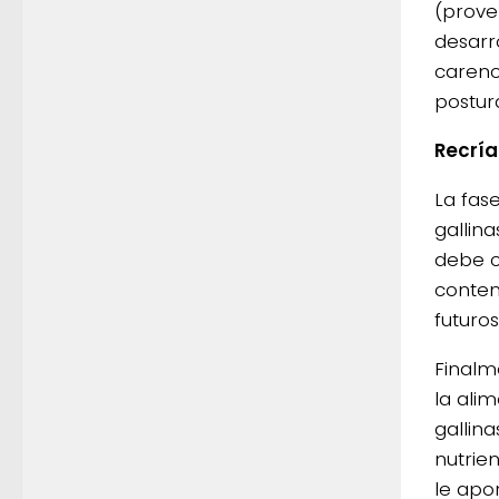
(prove
desarr
carenc
postur
Recría
La fas
gallin
debe c
conten
futuro
Finalm
la ali
gallin
nutrie
le apo