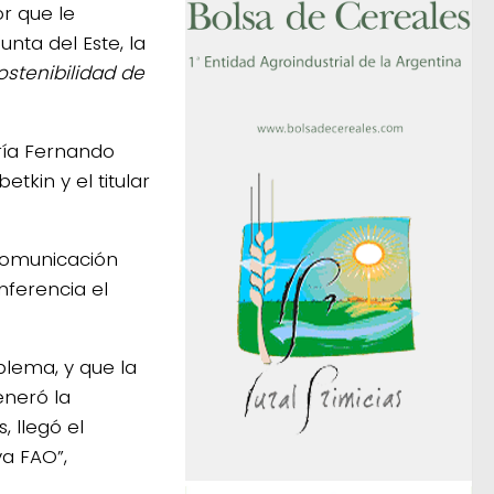
r que le
nta del Este, la
ostenibilidad de
ría Fernando
tkin y el titular
comunicación
nferencia el
lema, y que la
eneró la
 llegó el
a FAO”,