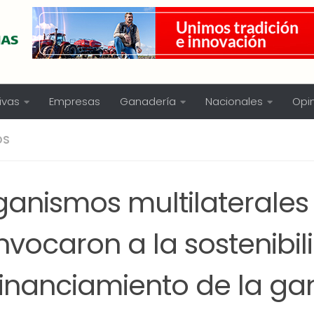
ivas
Empresas
Ganadería
Nacionales
Opi
OS
ganismos multilaterales
vocaron a la sostenibil
 financiamiento de la g