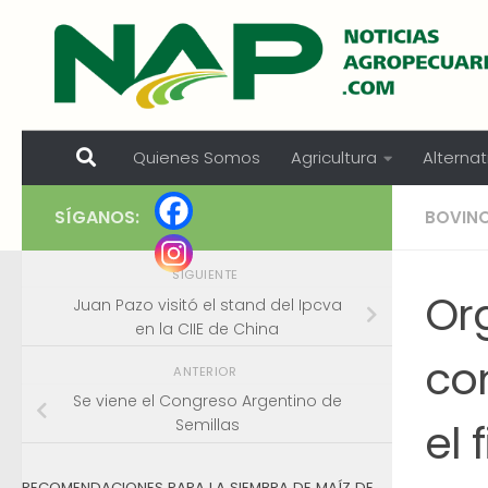
Skip to content
Quienes Somos
Agricultura
Alternat
SÍGANOS:
BOVIN
SIGUIENTE
Or
Juan Pazo visitó el stand del Ipcva
en la CIIE de China
con
ANTERIOR
Se viene el Congreso Argentino de
el
Semillas
RECOMENDACIONES PARA LA SIEMBRA DE MAÍZ DE