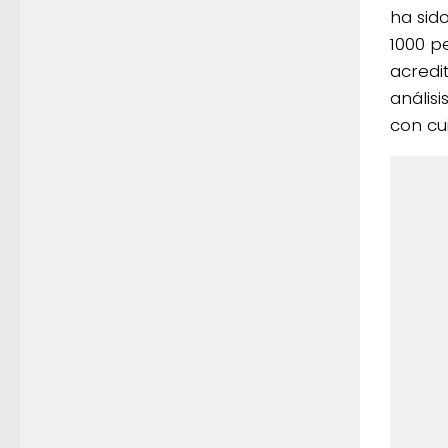
ha sid
1000 p
acredi
anális
con cu