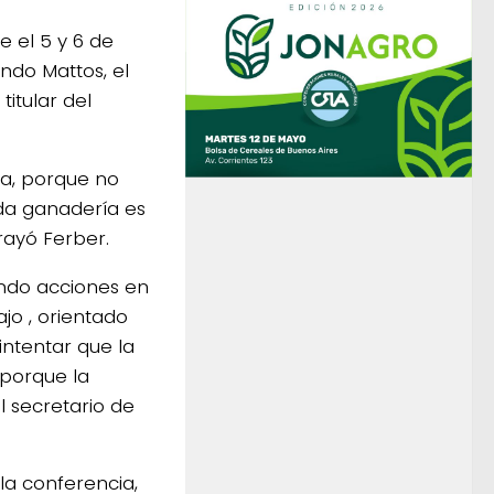
e el 5 y 6 de
ndo Mattos, el
itular del
da, porque no
da ganadería es
rayó Ferber.
ndo acciones en
ajo , orientado
ntentar que la
 porque la
 secretario de
la conferencia,