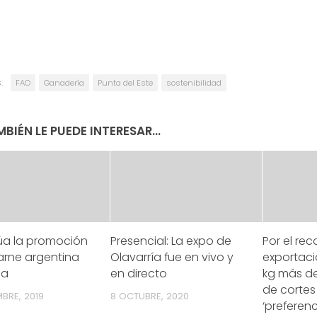
:
FAO
Ganadería
Punta del Este
sostenibilidad
BIÉN LE PUEDE INTERESAR...
úa la promoción
Presencial: La expo de
Por el rec
arne argentina
Olavarría fue en vivo y
exportaci
na
en directo
kg más d
de cortes 
BRE, 2019
8 OCTUBRE, 2020
‘preferenc