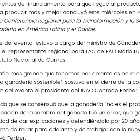
mentos de financiamiento para que llegue al producto
a producir más y mejor concluyó este miércoles en Pu
a Conferencia Regional para la Transformación y la S
adería en América Latina y el Caribe.
rre del evento estuvo a cargo del ministro de Ganade
, el representante regional para LAC de FAO Mario Lube
tituto Nacional de Carnes.
safío más grande que tenemos por delante es en la 
a ganadería sostenible”, sostuvo en el cierre de la co
ión del evento el presidente del INAC Conrado Ferber.
da que se consensuó que la ganadería “no es el prob
ficación de la sombra del ganado fue un error, que g
dad de dar explicaciones y defendiéndola por 20 años,
o de mirar para adelante y de trabajar con la nuev
yó Ferber.