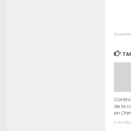
Etiquetas
TAM
Contin
de la c
en Chi
6 NOVIEM