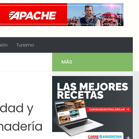
nión
Turismo
MÁS
idad y
anadería