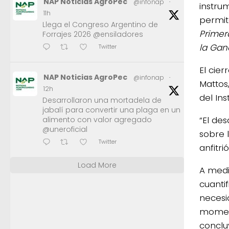
NAP Noticias AgroPec
@infonap
·
instru
11h
permit
Llega el Congreso Argentino de
Primer
Forrajes 2026 @ensiladores
la Gan
Twitter
El cie
NAP Noticias AgroPec
@infonap
·
Mattos
12h
del Ins
Desarrollaron una mortadela de
jabalí para convertir una plaga en un
“El de
alimento con valor agregado
@uneroficial
sobre l
Twitter
anfitr
Load More
A medi
cuanti
necesi
moment
conclu