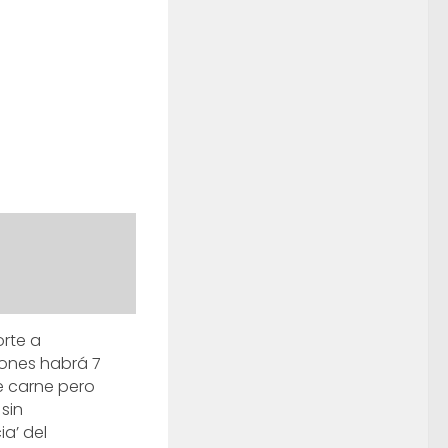
orte a
ones habrá 7
e carne pero
sin
ia’ del