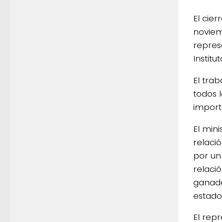
El cier
noviem
repres
Institu
El tra
todos 
import
El min
relació
por un
relaci
ganade
estado
El rep