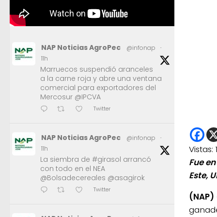
NAP Noticias AgroPec
@infonap
·
11h
Marruecos suspendió aranceles
a la carne roja y abre una ventana
comercial para exportadores del
Mercosur @IPCVA
Twitter
NAP Noticias AgroPec
@infonap
·
Vistas:
11h
La siembra de #girasol arrancó
Fue en
con todo en el NEA
Este, U
@Bolsadecereales @asagirok
Twitter
(NAP)
ganade