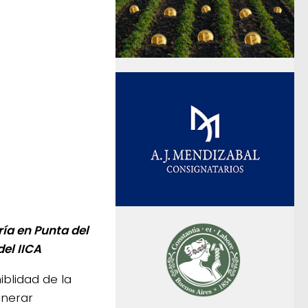
ía en Punta del
del IICA
blidad de la
enerar