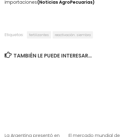
importaciones
(Noticias AgroPecuarias)
Etiquetas:
fertilizantes
reactivación. siembra
TAMBIÉN LE PUEDE INTERESAR...
La Argentina presentó en
El mercado mundial de