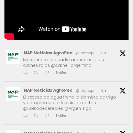
NAP Noticias AgroPec
@infonap
·
18h
Marruecos suspendió aranceles a las
carnes rojas @carne_argentina
Twitter
NAP Noticias AgroPec
@infonap
·
18h
El exceso de agua frena la siembra de trigo
y compromete a los ciclos cortos
@Bolsadecereales @ArgenTrigo
Twitter