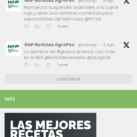
NAP Noticias AgroPec
@infonap
·
6 Ago
Marruecos suspendió aranceles a la carne
roja y abre una ventana comercial para
exportadores del Mercosur @IPCVA
Twitter
NAP Noticias AgroPec
@infonap
·
6 Ago
La siembra de #girasol arrancó con todo
en el NEA @Bolsadecereales @asagirok
Twitter
Load More
MÁS