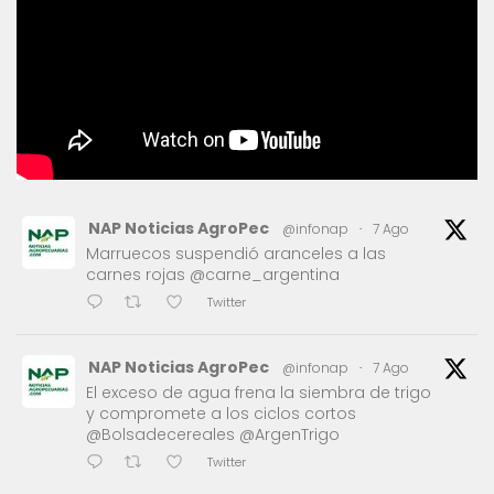
NAP Noticias AgroPec
@infonap
·
7 Ago
Marruecos suspendió aranceles a las
carnes rojas @carne_argentina
Twitter
NAP Noticias AgroPec
@infonap
·
7 Ago
El exceso de agua frena la siembra de trigo
y compromete a los ciclos cortos
@Bolsadecereales @ArgenTrigo
Twitter