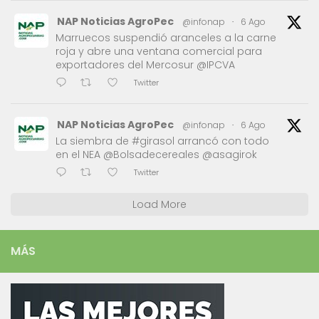
NAP Noticias AgroPec
@infonap
·
6 Ago
Marruecos suspendió aranceles a la carne
roja y abre una ventana comercial para
exportadores del Mercosur @IPCVA
Twitter
NAP Noticias AgroPec
@infonap
·
6 Ago
La siembra de #girasol arrancó con todo
en el NEA @Bolsadecereales @asagirok
Twitter
Load More
MÁS