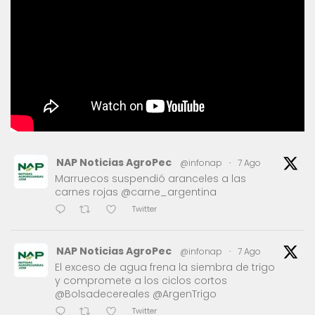
NAP Noticias AgroPec
@infonap
·
7 Ago
Marruecos suspendió aranceles a las
carnes rojas @carne_argentina
Twitter
NAP Noticias AgroPec
@infonap
·
7 Ago
El exceso de agua frena la siembra de trigo
y compromete a los ciclos cortos
@Bolsadecereales @ArgenTrigo
Twitter