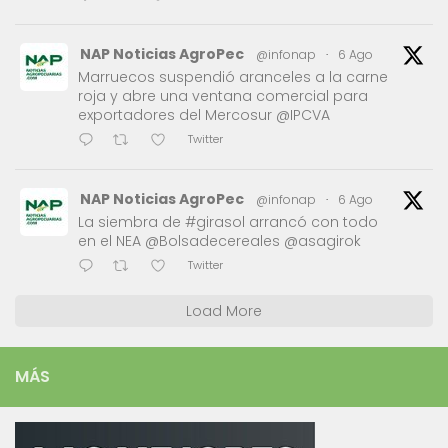
NAP Noticias AgroPec
@infonap
·
6 Ago
Marruecos suspendió aranceles a la carne
roja y abre una ventana comercial para
exportadores del Mercosur @IPCVA
Twitter
NAP Noticias AgroPec
@infonap
·
6 Ago
La siembra de #girasol arrancó con todo
en el NEA @Bolsadecereales @asagirok
Twitter
Load More
MÁS