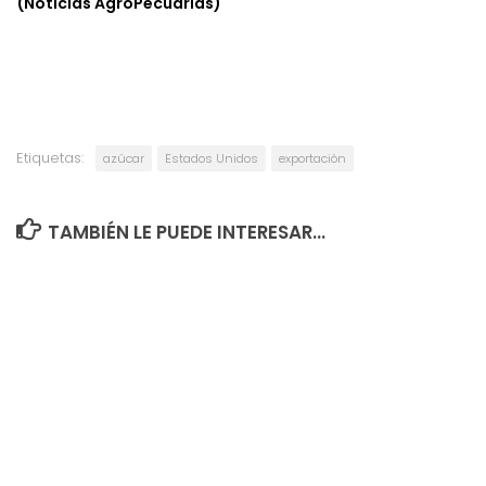
(Noticias AgroPecuarias)
Etiquetas:
azúcar
Estados Unidos
exportación
TAMBIÉN LE PUEDE INTERESAR...