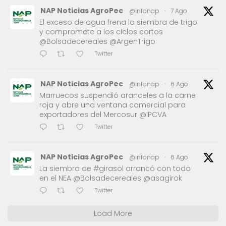
NAP Noticias AgroPec
@infonap
·
7 Ago
El exceso de agua frena la siembra de trigo
y compromete a los ciclos cortos
@Bolsadecereales @ArgenTrigo
Twitter
NAP Noticias AgroPec
@infonap
·
6 Ago
Marruecos suspendió aranceles a la carne
roja y abre una ventana comercial para
exportadores del Mercosur @IPCVA
Twitter
NAP Noticias AgroPec
@infonap
·
6 Ago
La siembra de #girasol arrancó con todo
en el NEA @Bolsadecereales @asagirok
Twitter
Load More