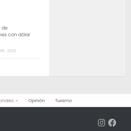
a de
nes con dólar
RE, 2022
onales
Opinión
Turismo