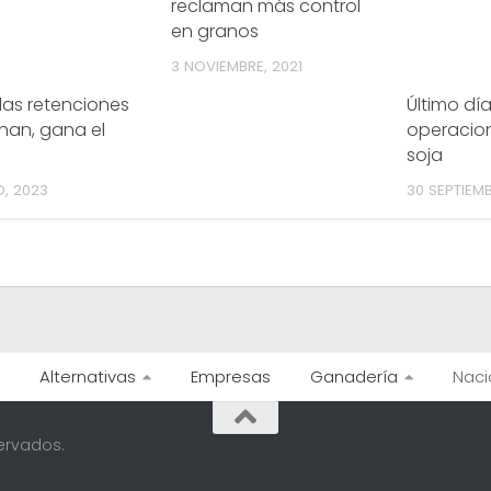
reclaman más control
en granos
3 NOVIEMBRE, 2021
i las retenciones
Último dí
inan, gana el
operacio
soja
O, 2023
30 SEPTIEMB
Alternativas
Empresas
Ganadería
Naci
ervados.