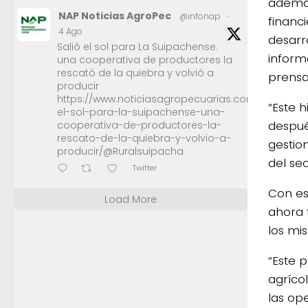
además
NAP Noticias AgroPec
@infonap
·
financ
4 Ago
desarr
Salió el sol para La Suipachense:
inform
una cooperativa de productores la
rescató de la quiebra y volvió a
prensa
producir
https://www.noticiasagropecuarias.com/2026/08/0
“Este 
el-sol-para-la-suipachense-una-
despué
cooperativa-de-productores-la-
rescato-de-la-quiebra-y-volvio-a-
gestion
producir/@Ruralsuipacha
del se
Twitter
Con es
Load More
ahora 
los mi
“Este p
agríco
las op