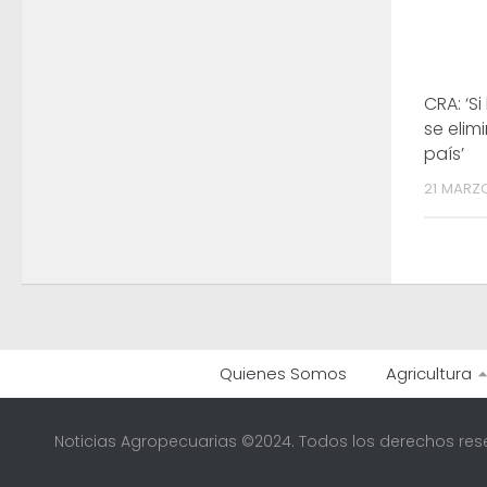
CRA: ‘S
se elim
país’
21 MARZ
Quienes Somos
Agricultura
Noticias Agropecuarias ©2024. Todos los derechos res