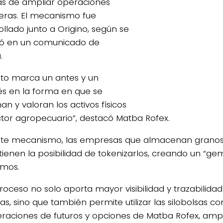
 de ampliar operaciones
ieras. El mecanismo fue
ollado junto a Origino, según se
ó en un comunicado de
.
4/salio-
hito marca un antes y un
s en la forma en que se
an y valoran los activos físicos
ctor agropecuario”, destacó Matba Rofex.
te mecanismo, las empresas que almacenan granos 
tienen la posibilidad de tokenizarlos, creando un “gem
smos.
roceso no solo aporta mayor visibilidad y trazabilidad 
las, sino que también permite utilizar las silobolsas 
eraciones de futuros y opciones de Matba Rofex, amp