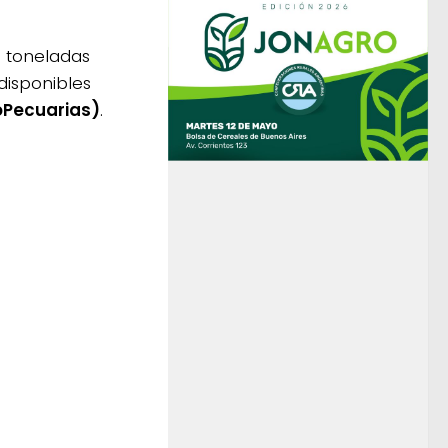
0 toneladas
disponibles
oPecuarias)
.