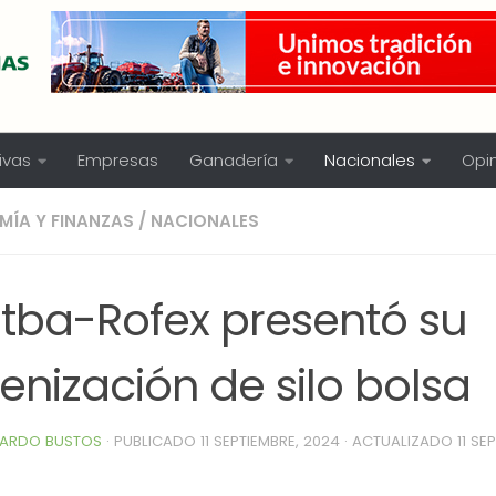
ivas
Empresas
Ganadería
Nacionales
Opi
ÍA Y FINANZAS
/
NACIONALES
tba-Rofex presentó su
enización de silo bolsa
ARDO BUSTOS
· PUBLICADO
11 SEPTIEMBRE, 2024
· ACTUALIZADO
11 SE