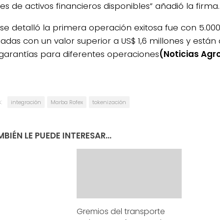
s de activos financieros disponibles” añadió la firma.
se detalló la primera operación exitosa fue con 5.00
zadas con un valor superior a US$ 1,6 millones y están 
arantías para diferentes operaciones
(Noticias Agr
:
integración
Marba Rofex
tokenización
BIÉN LE PUEDE INTERESAR...
Gremios del transporte