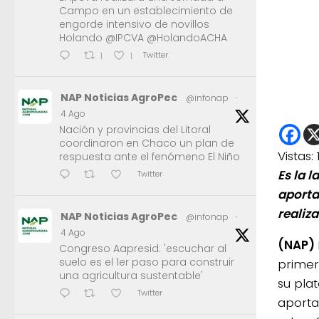
Campo en un establecimiento de
engorde intensivo de novillos
Holando @IPCVA @HolandoACHA
Twitter
1
1
NAP Noticias AgroPec
@infonap
·
4 Ago
Nación y provincias del Litoral
coordinaron en Chaco un plan de
Vistas:
respuesta ante el fenómeno El Niño
Es la 
Twitter
aporta
realiz
NAP Noticias AgroPec
@infonap
·
4 Ago
(NAP)
Congreso Aapresid: 'escuchar al
suelo es el 1er paso para construir
primer
una agricultura sustentable'
su pla
Twitter
aporta 