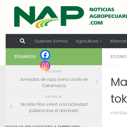
Skip to content
Quienes Somos
Agricultura
Alternat
SÍGANOS:
ECONOM
SIGUIENTE
Ma
Jornadas de raza ovina criolla en
Catamarca
tok
ANTERIOR
Nicolás Pino volvió a la actividad
pública tras el atentado
POR
EDU
PASAR DE SER GANADERO A EMPRESARIO