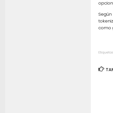
opcione
Según 
tokeni
como g
Etiquetas
TAM