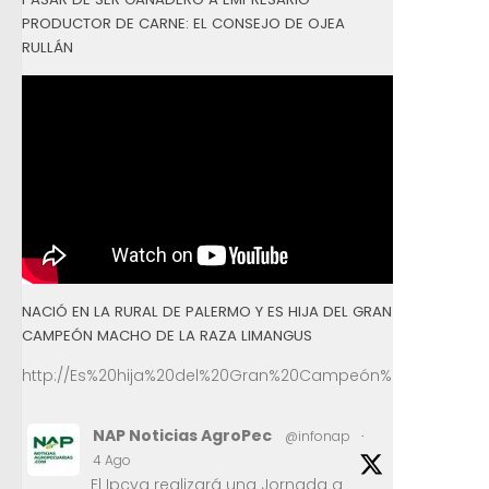
PRODUCTOR DE CARNE: EL CONSEJO DE OJEA
RULLÁN
NACIÓ EN LA RURAL DE PALERMO Y ES HIJA DEL GRAN
CAMPEÓN MACHO DE LA RAZA LIMANGUS
http://Es%20hija%20del%20Gran%20Campeón%20Macho%2
NAP Noticias AgroPec
@infonap
·
4 Ago
El Ipcva realizará una Jornada a