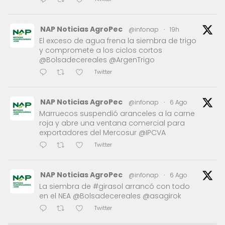
NAP Noticias AgroPec
@infonap
·
19h
El exceso de agua frena la siembra de trigo
y compromete a los ciclos cortos
@Bolsadecereales @ArgenTrigo
Twitter
NAP Noticias AgroPec
@infonap
·
6 Ago
Marruecos suspendió aranceles a la carne
roja y abre una ventana comercial para
exportadores del Mercosur @IPCVA
Twitter
NAP Noticias AgroPec
@infonap
·
6 Ago
La siembra de #girasol arrancó con todo
en el NEA @Bolsadecereales @asagirok
Twitter