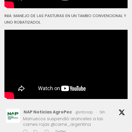
INIA: MANEJO DE LAS PASTURAS EN UN TAMBO CONVENCIONAL Y
UNO ROBATIZADOL
NAP Noticias AgroPec
@infonap
·
19h
Marruecos suspendió aranceles a las
carnes rojas @carne_argentina
Twitter