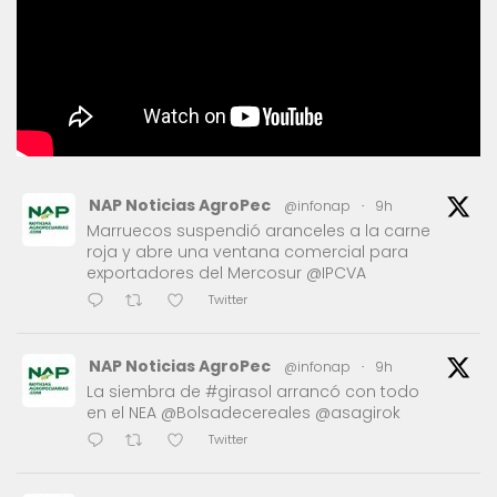
NAP Noticias AgroPec
@infonap
·
9h
Marruecos suspendió aranceles a la carne
roja y abre una ventana comercial para
exportadores del Mercosur @IPCVA
Twitter
NAP Noticias AgroPec
@infonap
·
9h
La siembra de #girasol arrancó con todo
en el NEA @Bolsadecereales @asagirok
Twitter