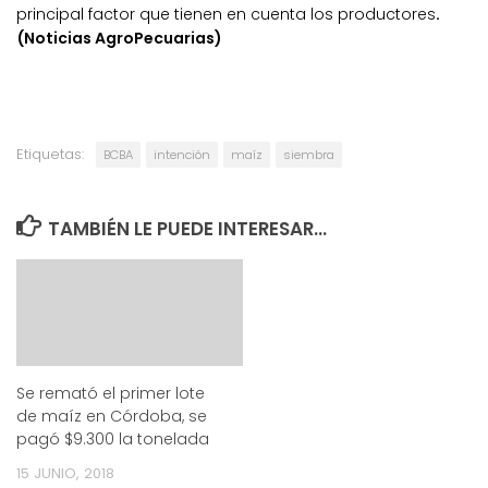
principal factor que tienen en cuenta los productores
.
(Noticias AgroPecuarias)
Etiquetas:
BCBA
intención
maíz
siembra
TAMBIÉN LE PUEDE INTERESAR...
Se remató el primer lote
de maíz en Córdoba, se
pagó $9.300 la tonelada
15 JUNIO, 2018