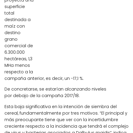
proyecta una
superficie
total
destinada a
maíz con
destino
grano
comercial de
6.300.000
hectáreas, 1,3
MHa menos
respecto a la
campaña anterior, es decir, un -17,1 %
.
De concretarse, se estarían alcanzando niveles
por
debajo de la campaña 2017/18.
Esta baja significativa en la intención de siembra del
cereal, fundamentalmente por tres motivos. “El principal y
más preocupante tiene que ver con la incertidumbre
creciente respecto a la incidencia que tendrá el complejo
de virus y bacterias asociados a Dalbulus maidis”, indica