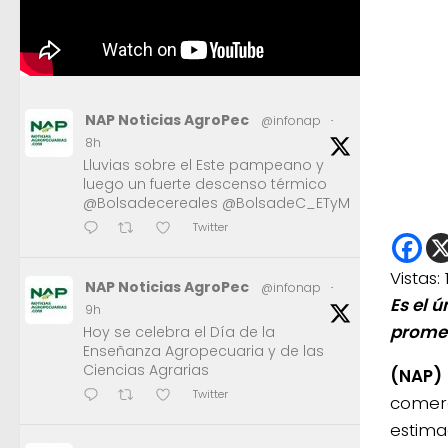
NAP Noticias AgroPec
@infonap
·
8h
Lluvias sobre el Este pampeano y
luego un fuerte descenso térmico
@Bolsadecereales @BolsadeC_ETyM
Twitter
Vistas:
NAP Noticias AgroPec
@infonap
·
Es el ú
9h
promed
Hoy se celebra el Día de la
Enseñanza Agropecuaria y de las
Ciencias Agrarias
(NAP)
Twitter
comer
estima