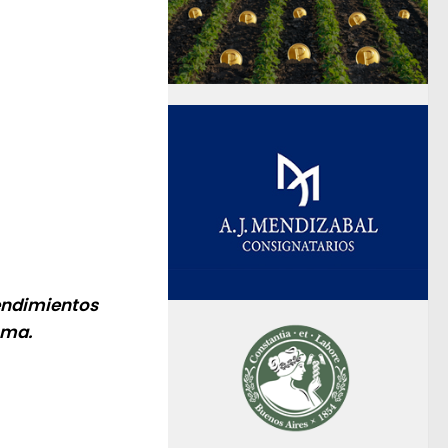
 rendimientos
sma.