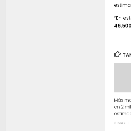
estima
“En es
46.500
TAM
Más maí
en 2 mil
estima
3 MAYO, 