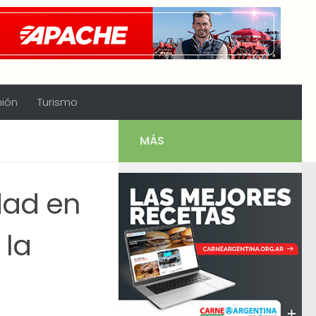
nión
Turismo
MÁS
dad en
 la