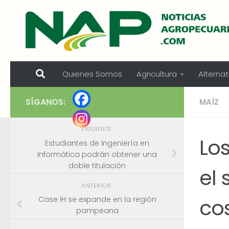
Skip to content
Quienes Somos
Agricultura
Alternat
SÍGANOS:
MAÍZ
SIGUIENTE
Lo
Estudiantes de Ingeniería en
Informática podrán obtener una
doble titulación
el 
ANTERIOR
co
Case IH se expande en la región
pampeana