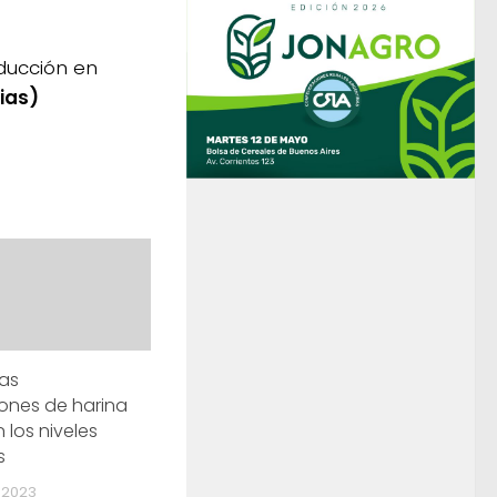
ducción en
ias)
las
ones de harina
 los niveles
s
 2023