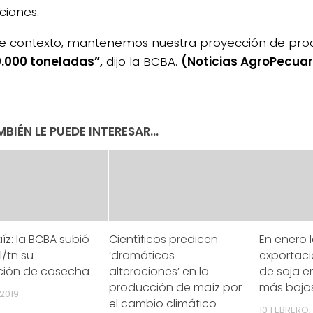
ciones.
te contexto, mantenemos nuestra proyección de pro
.000 toneladas”,
dijo la BCBA.
(Noticias AgroPecuar
BIÉN LE PUEDE INTERESAR...
z: la BCBA subió
Científicos predicen
En enero 
l/tn su
‘dramáticas
exportaci
ción de cosecha
alteraciones’ en la
de soja en
producción de maíz por
más bajo
2019
el cambio climático
10 FEBRERO,