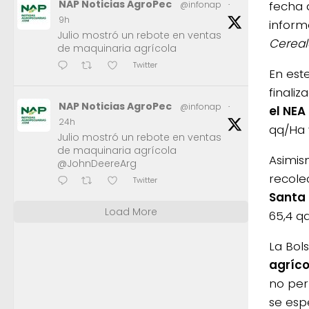
NAP Noticias AgroPec
fecha 
@infonap
·
9h
informó
Julio mostró un rebote en ventas
Cereal
de maquinaria agrícola
Twitter
En est
finali
NAP Noticias AgroPec
@infonap
·
el NEA
24h
qq/Ha 
Julio mostró un rebote en ventas
de maquinaria agrícola
Asimis
@JohnDeereArg
recole
Twitter
Santa 
Load More
65,4 q
La Bol
agríco
no per
se esp