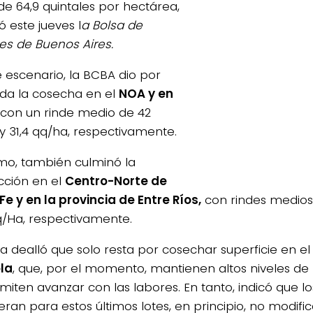
de 64,9 quintales por hectárea,
 este jueves l
a Bolsa de
es de Buenos Aires.
e escenario, la BCBA dio por
zada la cosecha en el
NOA y en
con un rinde medio de 42
y 31,4 qq/ha, respectivamente.
mo, también culminó la
cción en el
Centro-Norte de
Fe y en la provincia de Entre Ríos,
con rindes medios
q/Ha, respectivamente.
sa dealló que solo resta por cosechar superficie en e
la
, que, por el momento, mantienen altos niveles 
miten avanzar con las labores. En tanto, indicó que l
eran para estos últimos lotes, en principio, no modifi