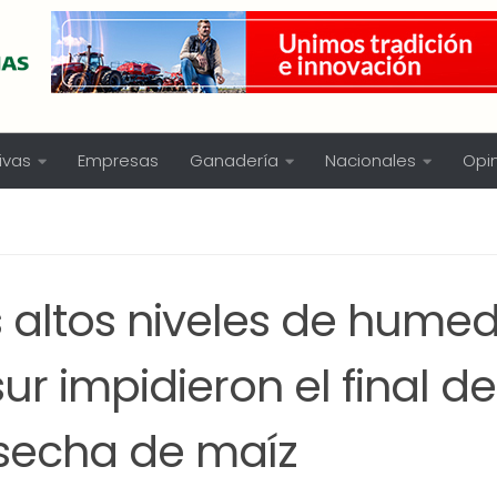
ivas
Empresas
Ganadería
Nacionales
Opi
s altos niveles de hume
sur impidieron el final de
secha de maíz