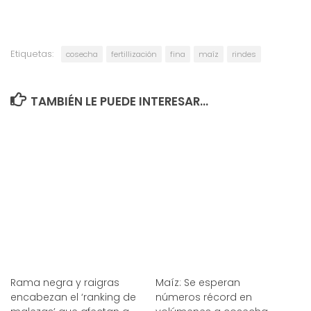
Etiquetas:
cosecha
fertillización
fina
maíz
rindes
TAMBIÉN LE PUEDE INTERESAR...
Rama negra y raigras
Maíz: Se esperan
encabezan el ‘ranking de
números récord en