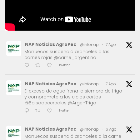
NAP Noticias AgroPec
@infonap
·
7 Ago
Marruecos suspendió aranceles a las
carnes rojas @carne_argentina
Twitter
NAP Noticias AgroPec
@infonap
·
7 Ago
El exceso de agua frena la siembra de trigo
y compromete a los ciclos cortos
@Bolsadecereales @ArgenTrigo
Twitter
NAP Noticias AgroPec
@infonap
·
6 Ago
Marruecos suspendió aranceles a la carne