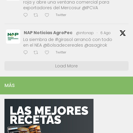
roja y abre una ventana comercial para
exportadores del Mercosur @IPCVA
Twitter
NAP Noticias AgroPec
@infonap
·
6 Ago
La siembra de #girasol arrancó con todo
en el NEA @Bolsadecereales @asagirok
Twitter
Load More
MÁS