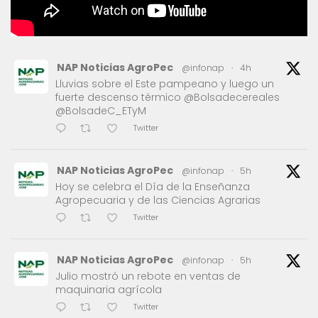
NAP Noticias AgroPec
@infonap
·
4h
Lluvias sobre el Este pampeano y luego un
fuerte descenso térmico @Bolsadecereales
@BolsadeC_ETyM
Twitter
NAP Noticias AgroPec
@infonap
·
5h
Hoy se celebra el Día de la Enseñanza
Agropecuaria y de las Ciencias Agrarias
Twitter
NAP Noticias AgroPec
@infonap
·
5h
Julio mostró un rebote en ventas de
maquinaria agrícola
Twitter