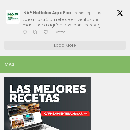
NAP Noticias AgroPec
@infonap
·
19h
Julio mostró un rebote en ventas de
maquinaria agrícola @JohnDeereArg
Twitter
Load More
MÁS