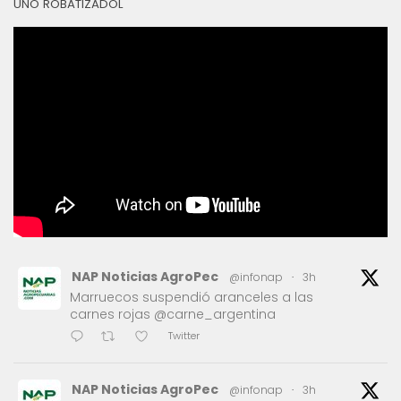
UNO ROBATIZADOL
NAP Noticias AgroPec
@infonap
·
3h
Marruecos suspendió aranceles a las
carnes rojas @carne_argentina
Twitter
NAP Noticias AgroPec
@infonap
·
3h