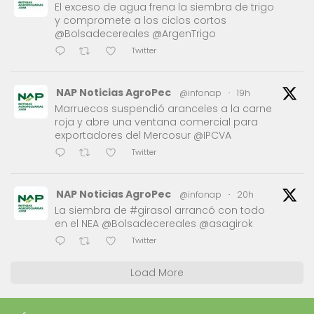
El exceso de agua frena la siembra de trigo
y compromete a los ciclos cortos
@Bolsadecereales @ArgenTrigo
Twitter
NAP Noticias AgroPec
@infonap
·
19h
Marruecos suspendió aranceles a la carne
roja y abre una ventana comercial para
exportadores del Mercosur @IPCVA
Twitter
NAP Noticias AgroPec
@infonap
·
20h
La siembra de #girasol arrancó con todo
en el NEA @Bolsadecereales @asagirok
Twitter
Load More