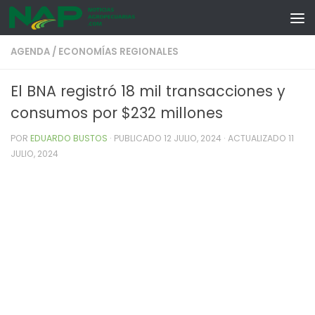
Skip to content
AGENDA
/
ECONOMÍAS REGIONALES
El BNA registró 18 mil transacciones y
consumos por $232 millones
POR
EDUARDO BUSTOS
· PUBLICADO
12 JULIO, 2024
· ACTUALIZADO
11
JULIO, 2024