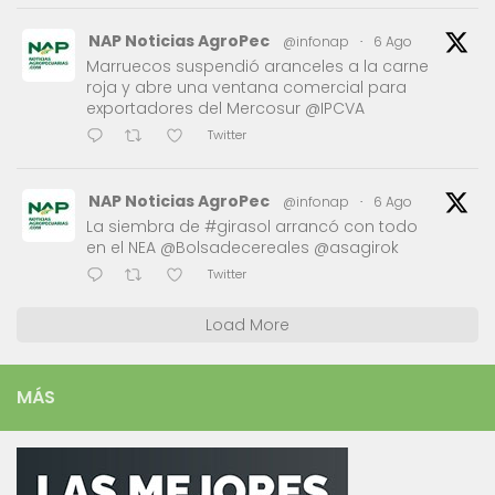
NAP Noticias AgroPec
@infonap
·
6 Ago
Marruecos suspendió aranceles a la carne
roja y abre una ventana comercial para
exportadores del Mercosur @IPCVA
Twitter
NAP Noticias AgroPec
@infonap
·
6 Ago
La siembra de #girasol arrancó con todo
en el NEA @Bolsadecereales @asagirok
Twitter
Load More
MÁS