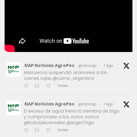
NAP Noticias AgroPec
@infonap
·
7 Ago
Marruecos suspendió aranceles a las
carnes rojas @carne_argentina
Twitter
NAP Noticias AgroPec
@infonap
·
7 Ago
El exceso de agua frena la siembra de trigo
y compromete a los ciclos cortos
@Bolsadecereales @ArgenTrigo
Twitter