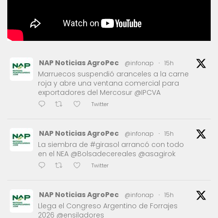
NAP Noticias AgroPec
@infonap
·
15h
Marruecos suspendió aranceles a la carne
roja y abre una ventana comercial para
exportadores del Mercosur @IPCVA
Twitter
NAP Noticias AgroPec
@infonap
·
15h
La siembra de #girasol arrancó con todo
en el NEA @Bolsadecereales @asagirok
Twitter
NAP Noticias AgroPec
@infonap
·
15h
Llega el Congreso Argentino de Forrajes
2026 @ensiladores