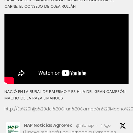
CARNE: EL CONSEJO DE OJEA RULLÁN
NACIÓ EN LA RURAL DE PALERMO Y ES HIJA DEL GRAN CAMPEÓN
MACHO DE LA RAZA LIMANGUS
http://Es%20hija%20del%20Gran%20Campeón%20Macho%20
NAP Noticias AgroPec
@infonap
·
4 Ago
El Ipcva realizará una Jornada a Campo en