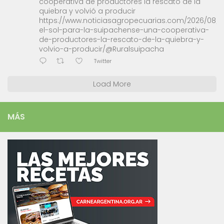
cooperativa de productores la rescató de la
quiebra y volvió a producir
https://www.noticiasagropecuarias.com/2026/08/0
el-sol-para-la-suipachense-una-cooperativa-
de-productores-la-rescato-de-la-quiebra-y-
volvio-a-producir/@Ruralsuipacha
Twitter
Load More
MÁS