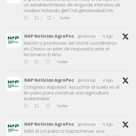
un establecimiento de engorde intensivo de
novillos Holando @IPCVA @HolandoACHA
Twitter
1
1
NAP Noticias AgroPec
@infonap
·
4 Ago
Nación y provincias del Litoral coordinaron
en Chaco un plan de respuesta ante el
fenómeno El Niño
Twitter
NAP Noticias AgroPec
@infonap
·
4 Ago
Congreso Aapresid: 'escuchar al suelo es el
1er paso para construir una agricultura
sustentable'
Twitter
NAP Noticias AgroPec
@infonap
·
4 Ago
Salió el sol para La Suipachense: una