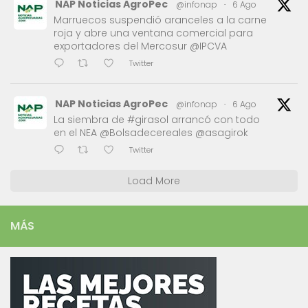
NAP Noticias AgroPec
@infonap
·
6 Ago
Marruecos suspendió aranceles a la carne
roja y abre una ventana comercial para
exportadores del Mercosur @IPCVA
Twitter
NAP Noticias AgroPec
@infonap
·
6 Ago
La siembra de #girasol arrancó con todo
en el NEA @Bolsadecereales @asagirok
Twitter
Load More
MÁS