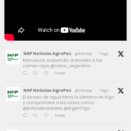
NAP Noticias AgroPec
@infonap
·
7 Ago
Marruecos suspendió aranceles a las
carnes rojas @carne_argentina
Twitter
NAP Noticias AgroPec
@infonap
·
7 Ago
El exceso de agua frena la siembra de trigo
y compromete a los ciclos cortos
@Bolsadecereales @ArgenTrigo
Twitter