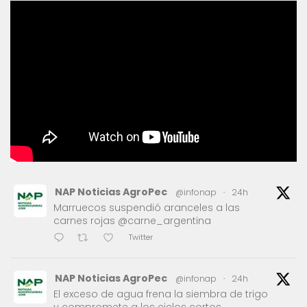
NAP Noticias AgroPec
@infonap
·
24h
Marruecos suspendió aranceles a las
carnes rojas @carne_argentina
Twitter
NAP Noticias AgroPec
@infonap
·
24h
El exceso de agua frena la siembra de trigo
y compromete a los ciclos cortos