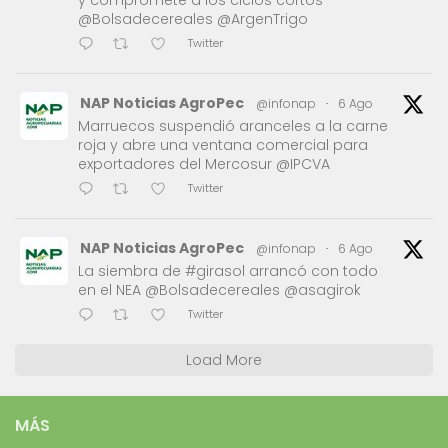
@Bolsadecereales @ArgenTrigo
Twitter
NAP Noticias AgroPec
@infonap
·
6 Ago
Marruecos suspendió aranceles a la carne
roja y abre una ventana comercial para
exportadores del Mercosur @IPCVA
Twitter
NAP Noticias AgroPec
@infonap
·
6 Ago
La siembra de #girasol arrancó con todo
en el NEA @Bolsadecereales @asagirok
Twitter
Load More
MÁS