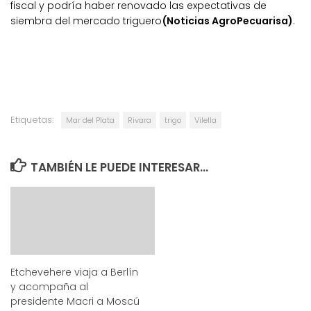
fiscal y podría haber renovado las expectativas de
siembra del mercado triguero
(Noticias AgroPecuarisa)
.
Etiquetas:
Mar del Plata
Rivara
trigo
Vilella
TAMBIÉN LE PUEDE INTERESAR...
Etchevehere viaja a Berlín
y acompaña al
presidente Macri a Moscú