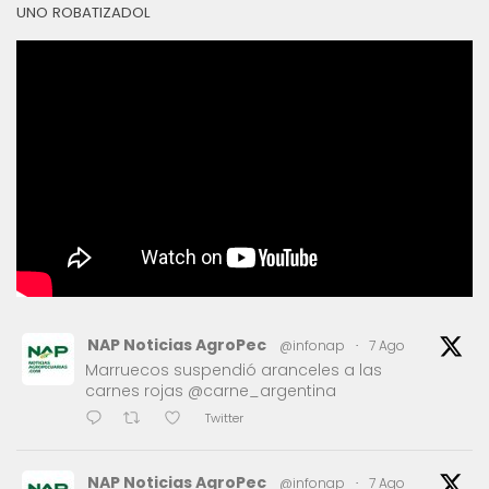
UNO ROBATIZADOL
NAP Noticias AgroPec
@infonap
·
7 Ago
Marruecos suspendió aranceles a las
carnes rojas @carne_argentina
Twitter
NAP Noticias AgroPec
@infonap
·
7 Ago