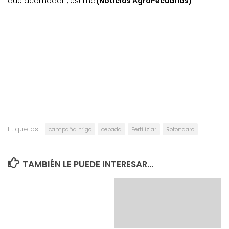
que acomodar”, estima
(Noticias AgroPecuarias)
.
Etiquetas:
campaña. trigo
cebada
Fertiliziar
Rotondaro
TAMBIÉN LE PUEDE INTERESAR...