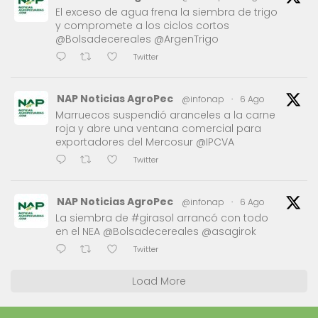
El exceso de agua frena la siembra de trigo
y compromete a los ciclos cortos
@Bolsadecereales @ArgenTrigo
Twitter
NAP Noticias AgroPec
@infonap
·
6 Ago
Marruecos suspendió aranceles a la carne
roja y abre una ventana comercial para
exportadores del Mercosur @IPCVA
Twitter
NAP Noticias AgroPec
@infonap
·
6 Ago
La siembra de #girasol arrancó con todo
en el NEA @Bolsadecereales @asagirok
Twitter
Load More