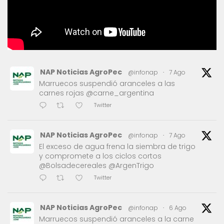
NAP Noticias AgroPec
@infonap
·
7 Ago
Marruecos suspendió aranceles a las
carnes rojas @carne_argentina
Twitter
NAP Noticias AgroPec
@infonap
·
7 Ago
El exceso de agua frena la siembra de trigo
y compromete a los ciclos cortos
@Bolsadecereales @ArgenTrigo
Twitter
NAP Noticias AgroPec
@infonap
·
6 Ago
Marruecos suspendió aranceles a la carne