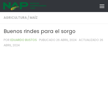
Skip to content
AGRICULTURA
/
MAÍZ
Buenos rindes para el sorgo
POR
EDUARDO BUSTOS
· PUBLICADO
26 ABRIL, 2024
· ACTUALIZADO
26
ABRIL, 2024