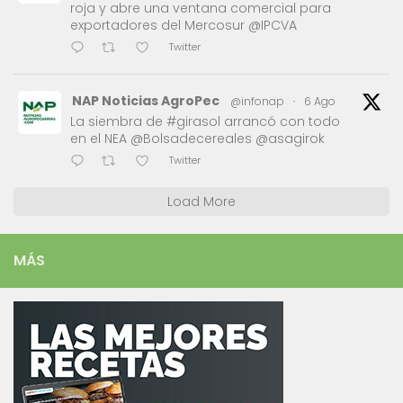
roja y abre una ventana comercial para
exportadores del Mercosur @IPCVA
Twitter
NAP Noticias AgroPec
@infonap
·
6 Ago
La siembra de #girasol arrancó con todo
en el NEA @Bolsadecereales @asagirok
Twitter
Load More
MÁS