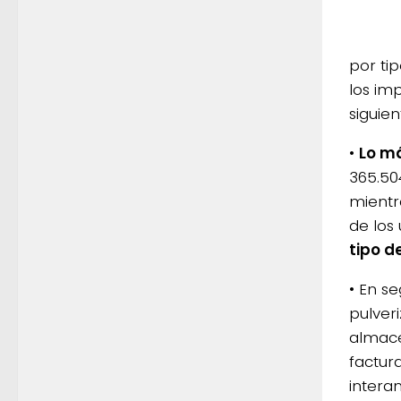
por ti
los im
siguien
•
Lo má
365.50
mientr
de los
tipo d
• En s
pulver
almace
factur
intera