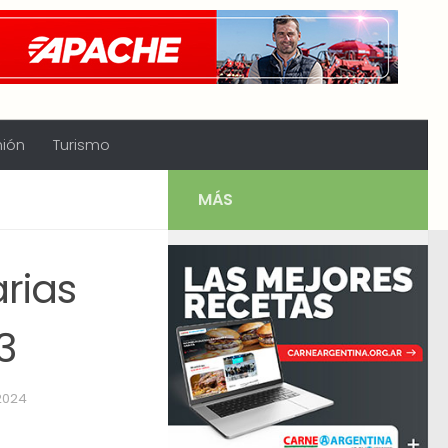
nión
Turismo
MÁS
rias
3
 2024