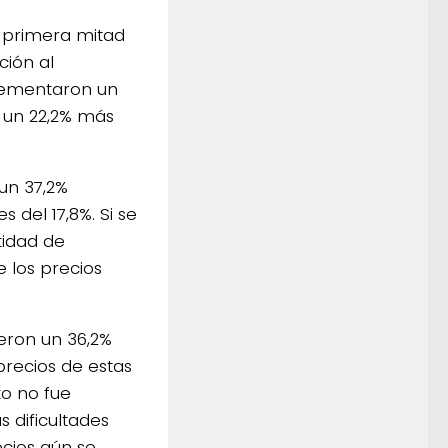
a primera mitad
ción al
crementaron un
n un 22,2% más
 un 37,2%
 del 17,8%. Si se
tidad de
 los precios
eron un 36,2%
precios de estas
to no fue
 dificultades
ecios aún se