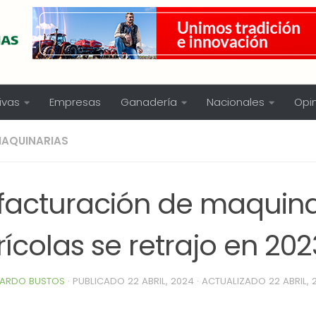
ivas
Empresas
Ganadería
Nacionales
Opi
AQUINARIAS
 facturación de maquina
ícolas se retrajo en 202
ARDO BUSTOS
· PUBLICADO
22 ABRIL, 2024
· ACTUALIZADO
22 ABRIL,