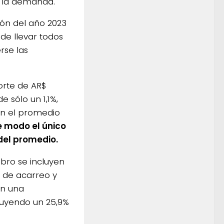
 la demanda.
ción del año 2023
 de llevar todos
rse las
orte de AR$
 sólo un 1,1%,
on el promedio
e modo el único
del promedio.
ubro se incluyen
 de acarreo y
on una
nuyendo un 25,9%