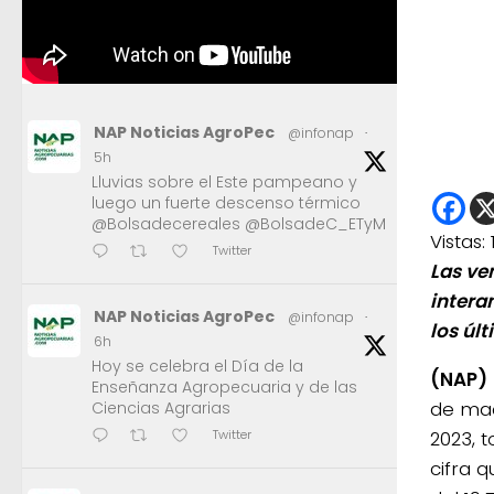
NAP Noticias AgroPec
@infonap
·
5h
Lluvias sobre el Este pampeano y
luego un fuerte descenso térmico
@Bolsadecereales @BolsadeC_ETyM
Vistas:
Twitter
Las ve
intera
NAP Noticias AgroPec
@infonap
·
los úl
6h
Hoy se celebra el Día de la
(NAP)
Enseñanza Agropecuaria y de las
de maq
Ciencias Agrarias
2023, 
Twitter
cifra 