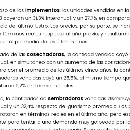
caso de los
implementos
, las unidades vendidas en l
3 cayeron un 31,3% interanual, y un 27,7% en compara
io del último lustro. Los precios, por su parte, se in
n términos reales respecto al año previo, y resultaro
que el promedio de los últimos años.
 lado de las
cosechadoras
, la cantidad vendida cayó
nual, en simultáneo con un aumento de las cotizaciones
a con el promedio de los últimos cinco años, la can
adoras vendidas cayó un 25,5%, al mismo tiempo que
aron 9,2% en términos reales.
to, la cantidades de
sembradoras
vendidas disminuy
nual y un 32,4% respecto del guarismo promedio. Los 
rataron en términos reales en el último año, pero es
ente para tentar a una demanda muy golpeada por las
eras producto de la fuerte sequía. Pese a esto, los pr