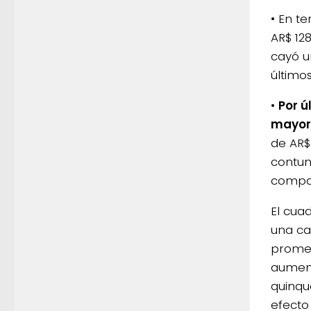
• En t
AR$ 12
cayó u
último
•
Por ú
mayor 
de AR$
contun
compar
El cua
una ca
promed
aument
quinqu
efecto 