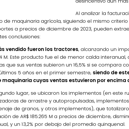
desincentivó aún más
Al analizar la factura
po de maquinaria agrícola, siguiendo el mismo criterio
portes a precios de diciembre de 2023, pueden extrae
tes conclusiones:
s vendido fueron los tractores
, alcanzando un imp
4 M. Este producto fue el de menor caída interanual, de
as que sus ventas subieron un 16,5% si se compara c
 últimos 5 años en el primer semestre,
siendo de est
e maquinaria cuyas ventas estuvieron por encima 
egundo lugar, se ubicaron los implementos (en este r
izadoras de arrastre y autopropulsadas, implementos
naje de granos, y otros implementos), que totalizar
ación de AR$ 185.265 M a precios de diciembre, dismi
nual, y un 13,2% por debajo del promedio quinquenal.