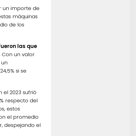
or un importe de
 estas máquinas
dio de los
fueron las que
.
Con un valor
 un
4,5% si se
 el 2023 sufrió
2% respecto del
s, estos
con el promedio
r, despejando el