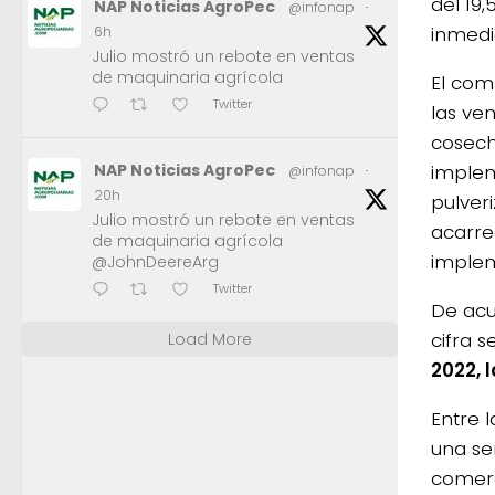
del 19
NAP Noticias AgroPec
@infonap
·
inmedi
6h
Julio mostró un rebote en ventas
de maquinaria agrícola
El com
Twitter
las ven
cosech
implem
NAP Noticias AgroPec
@infonap
·
20h
pulver
Julio mostró un rebote en ventas
acarre
de maquinaria agrícola
implem
@JohnDeereArg
Twitter
De acu
cifra 
Load More
2022, 
Entre 
una se
comerc