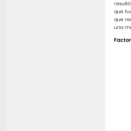
result
que tu
que re
una me
Facto