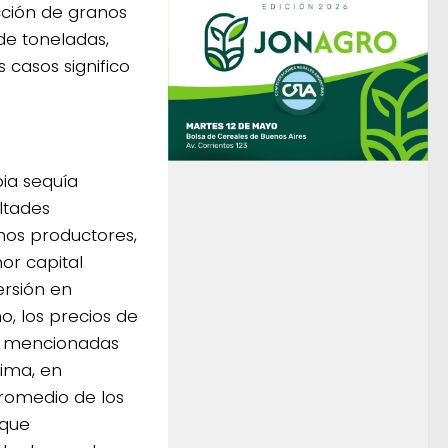
cción de granos
de toneladas,
casos significo
pia sequía
ltades
hos productores,
or capital
ersión en
o, los precios de
s mencionadas
ima, en
promedio de los
 que