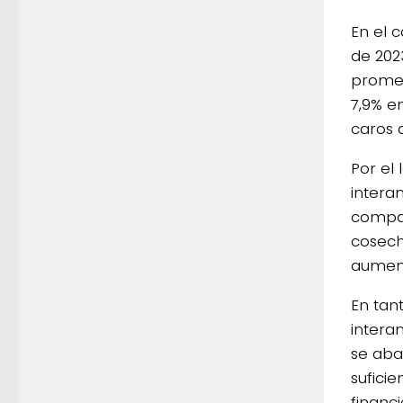
En el 
de 202
promed
7,9% e
caros 
Por el
intera
compar
cosech
aument
En tan
intera
se aba
sufici
financi