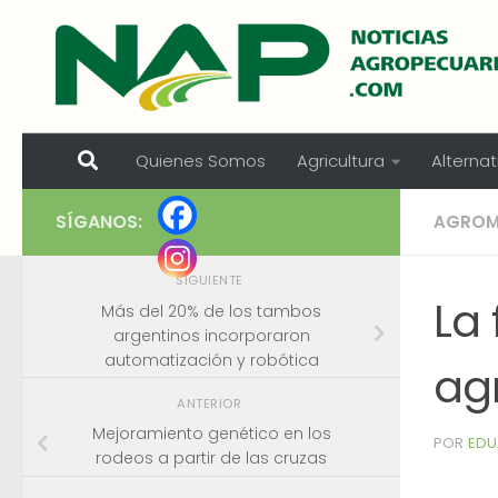
Skip to content
Quienes Somos
Agricultura
Alternat
SÍGANOS:
AGROM
SIGUIENTE
La
Más del 20% de los tambos
argentinos incorporaron
automatización y robótica
agr
ANTERIOR
Mejoramiento genético en los
POR
EDU
rodeos a partir de las cruzas