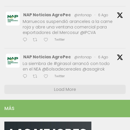
NAP Noticias AgroPec
@infonap
·
6 Ago
Marruecos suspendió aranceles a la carne
roja y abre una ventana comercial para
exportadores del Mercosur @IPCVA
Twitter
NAP Noticias AgroPec
@infonap
·
6 Ago
La siembra de #girasol arrancó con todo
en el NEA @Bolsadecereales @asagirok
Twitter
Load More
MÁS