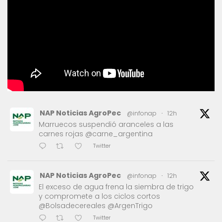
NAP Noticias AgroPec
@infonap
·
12h
Marruecos suspendió aranceles a las
carnes rojas @carne_argentina
Twitter
NAP Noticias AgroPec
@infonap
·
12h
El exceso de agua frena la siembra de trigo
y compromete a los ciclos cortos
@Bolsadecereales @ArgenTrigo
Twitter