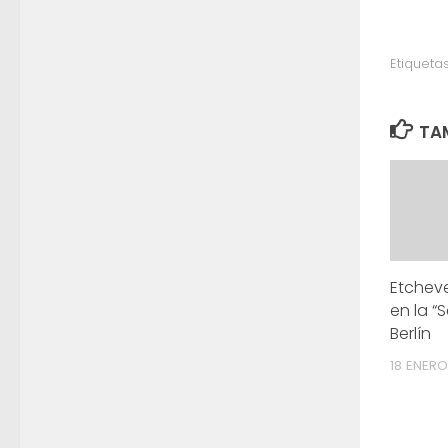
Etiquetas
TAM
Etcheve
en la 
Berlín
18 ENERO