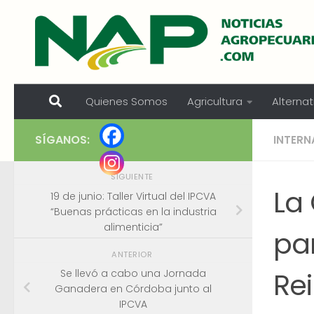
Skip to content
Quienes Somos
Agricultura
Alternat
SÍGANOS:
INTERN
SIGUIENTE
La
19 de junio: Taller Virtual del IPCVA
“Buenas prácticas en la industria
alimenticia”
par
ANTERIOR
Re
Se llevó a cabo una Jornada
Ganadera en Córdoba junto al
IPCVA