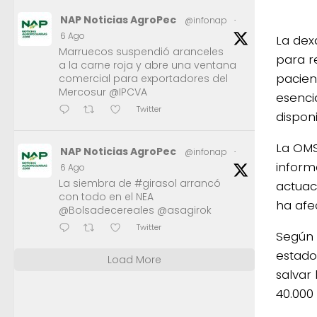
NAP Noticias AgroPec
@infonap
·
6 Ago
La dex
Marruecos suspendió aranceles
para r
a la carne roja y abre una ventana
pacien
comercial para exportadores del
Mercosur @IPCVA
esenci
Twitter
dispon
La OMS
NAP Noticias AgroPec
@infonap
·
inform
6 Ago
La siembra de #girasol arrancó
actuac
con todo en el NEA
ha afe
@Bolsadecereales @asagirok
Twitter
Según 
estado
Load More
salvar
40.000