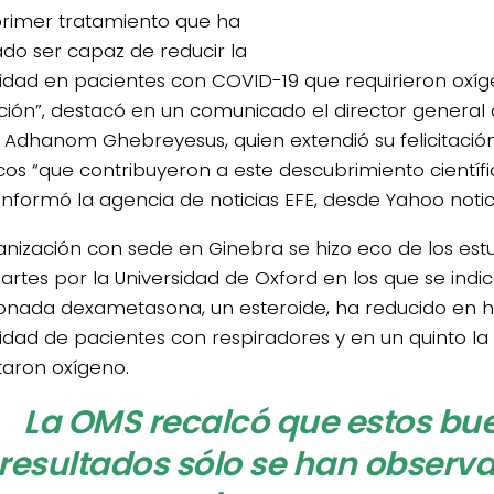
 primer tratamiento que ha
do ser capaz de reducir la
idad en pacientes con COVID-19 que requirieron oxí
ación”, destacó en un comunicado el director general 
 Adhanom Ghebreyesus, quien extendió su felicitación
icos “que contribuyeron a este descubrimiento científi
 informó la agencia de noticias EFE, desde Yahoo notic
anización con sede en Ginebra se hizo eco de los est
artes por la Universidad de Oxford en los que se indic
nada dexametasona, un esteroide, ha reducido en ha
idad de pacientes con respiradores y en un quinto la
taron oxígeno.
La OMS recalcó que estos bu
resultados sólo se han observ