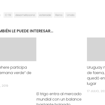
:
C-19
dexametasona
esteroide
Reino
Unido
BIÉN LE PUEDE INTERESAR...
here participa
Uruguay 
“Semana verde” de
de faena, 
quedó en
lugar
, 2019
17 JULIO, 2
El trigo entra al mercado
mundial con un balance
bastante holgado