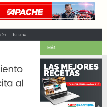
nión
Turismo
MÁS
iento
ita al