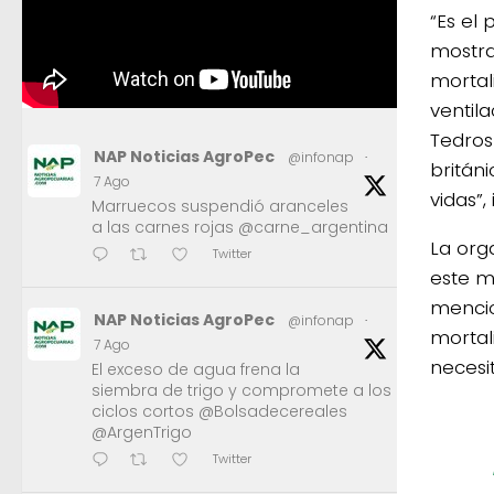
“Es el
mostra
mortal
ventil
Tedros
NAP Noticias AgroPec
@infonap
·
britán
7 Ago
vidas”,
Marruecos suspendió aranceles
a las carnes rojas @carne_argentina
La org
Twitter
este m
mencio
NAP Noticias AgroPec
@infonap
·
mortal
7 Ago
necesi
El exceso de agua frena la
siembra de trigo y compromete a los
ciclos cortos @Bolsadecereales
@ArgenTrigo
Twitter