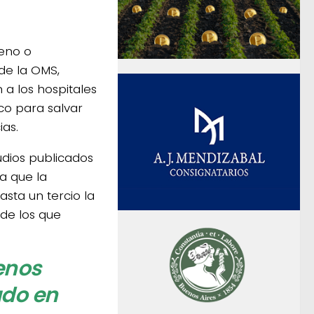
geno o
de la OMS,
 a los hospitales
co para salvar
ias.
udios publicados
a que la
sta un tercio la
 de los que
enos
ado en