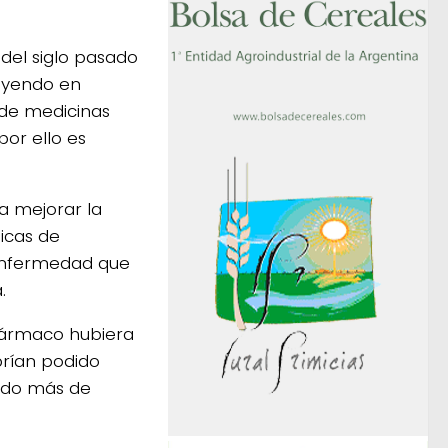
del siglo pasado
luyendo en
 de medicinas
por ello es
a mejorar la
nicas de
 enfermedad que
.
 fármaco hubiera
brían podido
cido más de