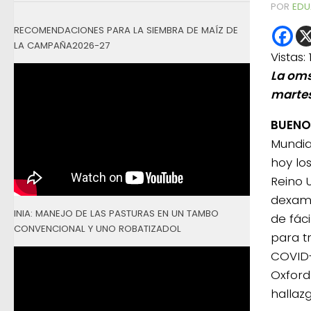
POR
EDU
RECOMENDACIONES PARA LA SIEMBRA DE MAÍZ DE
LA CAMPAÑA2026-27
Vistas:
La oms
martes
BUENOS
Mundia
hoy lo
Reino 
dexame
INIA: MANEJO DE LAS PASTURAS EN UN TAMBO
de fác
CONVENCIONAL Y UNO ROBATIZADOL
para tr
COVID-1
Oxford
hallazg