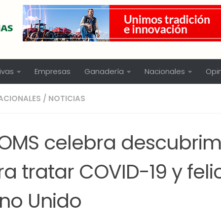
ivas
Empresas
Ganadería
Nacionales
Opi
ACIONALES
/
NOTICIAS
 OMS celebra descubrim
a tratar COVID-19 y felic
ino Unido