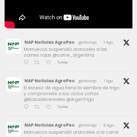
NAP Noticias AgroPec
@infonap
·
7 Ago
Marruecos suspendió aranceles a las
carnes rojas @carne_argentina
Twitter
NAP Noticias AgroPec
@infonap
·
7 Ago
El exceso de agua frena la siembra de trigo
y compromete a los ciclos cortos
@Bolsadecereales @ArgenTrigo
Twitter
NAP Noticias AgroPec
@infonap
·
6 Ago
Marruecos suspendió aranceles a la carne