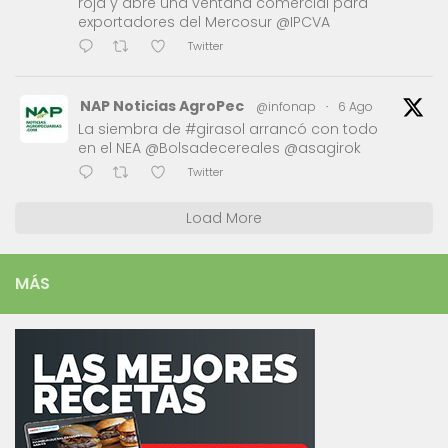
roja y abre una ventana comercial para
exportadores del Mercosur @IPCVA
Twitter
NAP Noticias AgroPec
@infonap
·
6 Ago
La siembra de #girasol arrancó con todo
en el NEA @Bolsadecereales @asagirok
Twitter
Load More
MÁS