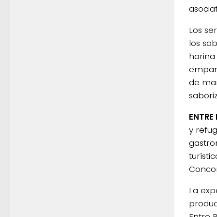
asociat
Los ser
los sa
harina
empana
de mam
sabori
ENTRE 
y refug
gastron
turíst
Concor
La exp
produc
Entre 