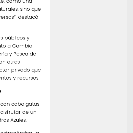
rte, como una
urales, sino que
iversas”, destacó
s públicos y
nto a Cambio
ría y Pesca de
on otras
ctor privado que
entos y recursos.
s
 con cabalgatas
disfrutar de un
ras Azules.