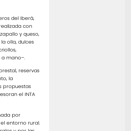
eros del Iberá,
realizada con
zapallo y queso,
a olla, dulces
iollos,
os a mano–.
orestal, reservas
to, la
as propuestas
esoran el INTA
rmada por
l entorno rural.
ales y por las