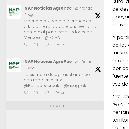
Rural d
NAP Noticias AgroPec
de desa
@infonap
·
6 Ago
apoyar 
Marruecos suspendió aranceles
activi
a la carne roja y abre una ventana
comercial para exportadores del
A parti
Mercosur @IPCVA
de las
Twitter
turism
difere
NAP Noticias AgroPec
@infonap
·
por co
6 Ago
La siembra de #girasol arrancó
fuente 
con todo en el NEA
vez de
@Bolsadecereales @asagirok
Twitter
Luz La
INTA
– 
Load More
herram
territo
que se