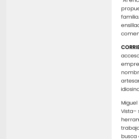
“Al en
propue
familia
ensilla
coment
CORRI
acceso
empren
nombre
artesa
idiosi
Miguel
Vista–
herrami
trabaj
busca 