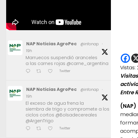
NAP Noticias AgroPec
@infonap
·
19h
Marruecos suspendió aranceles
a las carnes rojas @carne_argentina
Vistas:
Twitter
Visita
activi
NAP Noticias AgroPec
@infonap
·
Entre 
19h
El exceso de agua frena la
(NAP)
siembra de trigo y compromete a los
media
ciclos cortos @Bolsadecereales
@ArgenTrigo
forman
Twitter
acompa