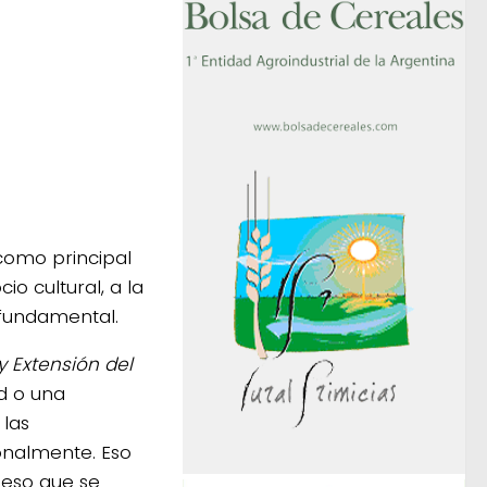
como principal
io cultural, a la
 fundamental.
y Extensión del
d o una
 las
cionalmente. Eso
, eso que se