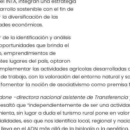
el INTA, integran una estrategia
rrollo sostenible con el fin de
la diversificación de las
dades económicas.
r de la identificación y análisis
 oportunidades que brinda el
o, emprendimientos de
ntes lugares del país, optaron
mplementar las actividades agrícolas desarrolladas 
de trabajo, con la valoración del entorno natural y soc
 fomentar la noción de asociativismo como premisa
rdone –directora nacional asistente de Transferencia 
resaltó que “independientemente de ser una activida
ienta, sin lugar a duda el turismo rural pone en valor
rialidades, eso que nos identifica local, regional y na
 lleva en el ADN más allá de la biología o la genética