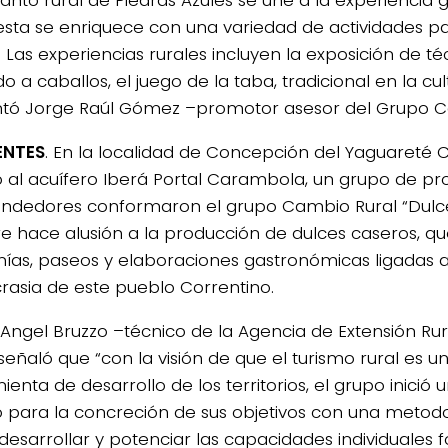
canto rural de Piedras Azules se une a la experiencia 
sta se enriquece con una variedad de actividades pa
. Las experiencias rurales incluyen la exposición de t
do a caballos, el juego de la taba, tradicional en la cul
ó Jorge Raúl Gómez –promotor asesor del Grupo C
ENTES
. En la localidad de Concepción del Yaguareté C
 al acuífero Iberá Portal Carambola, un grupo de pr
dedores conformaron el grupo Cambio Rural “Dulce 
 hace alusión a la producción de dulces caseros, ques
nías, paseos y elaboraciones gastronómicas ligadas a 
ncrasia de este pueblo Correntino.
 Angel Bruzzo –técnico de la Agencia de Extensión Rur
 señaló que “con la visión de que el turismo rural es 
enta de desarrollo de los territorios, el grupo inició
o para la concreción de sus objetivos con una metod
desarrollar y potenciar las capacidades individuales