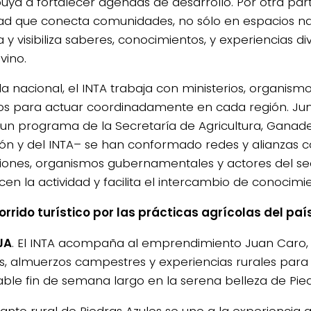
buya a fortalecer agendas de desarrollo. Por otra pa
dad que conecta comunidades, no sólo en espacios nat
a y visibiliza saberes, conocimientos, y experiencias d
vino.
la nacional, el INTA trabaja con ministerios, organismo
os para actuar coordinadamente en cada región. Ju
–un programa de la Secretaría de Agricultura, Ganade
ión y del INTA– se han conformado redes y alianzas c
uciones, organismos gubernamentales y actores del se
cen la actividad y facilita el intercambio de conocimi
orrido turístico por las prácticas agrícolas del paí
JA
. El INTA acompaña al emprendimiento Juan Caro,
s, almuerzos campestres y experiencias rurales para 
dable fin de semana largo en la serena belleza de Pied