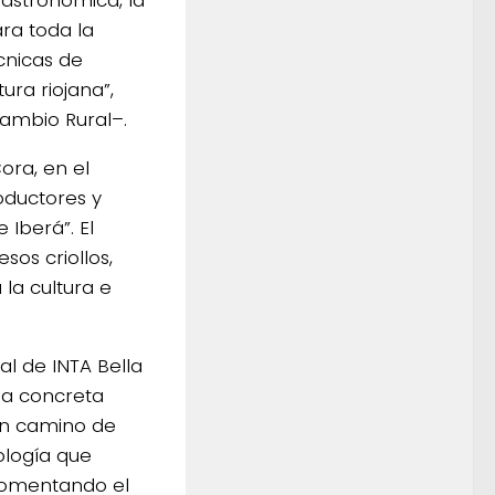
gastronómica, la
ra toda la
écnicas de
tura riojana”,
ambio Rural–.
ora, en el
oductores y
Iberá”. El
os criollos,
la cultura e
al de INTA Bella
una concreta
 un camino de
ología que
 fomentando el