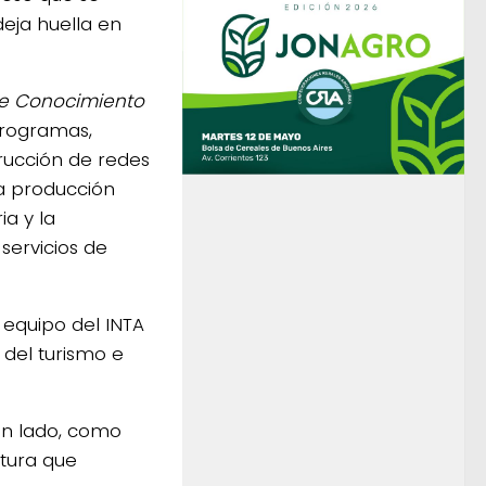
deja huella en
de Conocimiento
programas,
trucción de redes
la producción
a y la
servicios de
l equipo del INTA
del turismo e
un lado, como
tura que