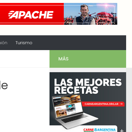
nión
Turismo
MÁS
de