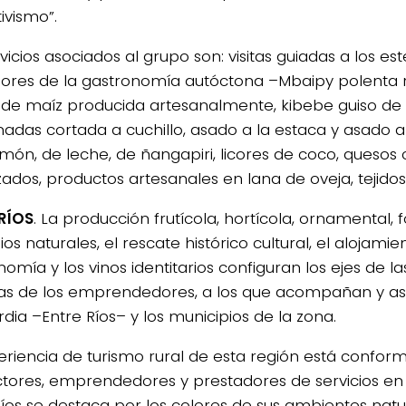
ivismo”.
vicios asociados al grupo son: visitas guiadas a los est
bores de la gastronomía autóctona –Mbaipy polenta 
 de maíz producida artesanalmente, kibebe guiso de 
das cortada a cuchillo, asado a la estaca y asado a l
ón, de leche, de ñangapiri, licores de coco, quesos cr
zados, productos artesanales en lana de oveja, tejid
RÍOS
. La producción frutícola, hortícola, ornamental, f
ios naturales, el rescate histórico cultural, el alojamien
omía y los vinos identitarios configuran los ejes de l
icas de los emprendedores, a los que acompañan y as
dia –Entre Ríos– y los municipios de la zona.
eriencia de turismo rural de esta región está confo
tores, emprendedores y prestadores de servicios en e
Ríos se destaca por los colores de sus ambientes natur