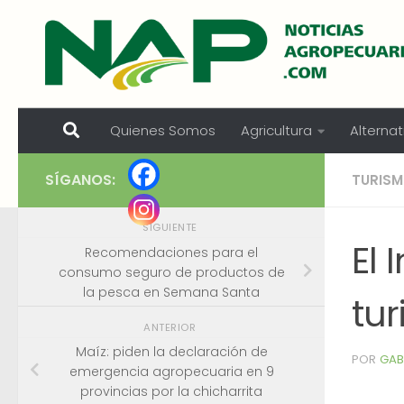
Skip to content
Quienes Somos
Agricultura
Alternat
SÍGANOS:
TURIS
SIGUIENTE
El 
Recomendaciones para el
consumo seguro de productos de
la pesca en Semana Santa
tur
ANTERIOR
Maíz: piden la declaración de
POR
GAB
emergencia agropecuaria en 9
provincias por la chicharrita