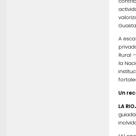
contri
activi
valoriz
Guasta
A esca
privad
Rural 
la Nac
instit
fortale
Un rec
LA RIO
guiada
inolvi