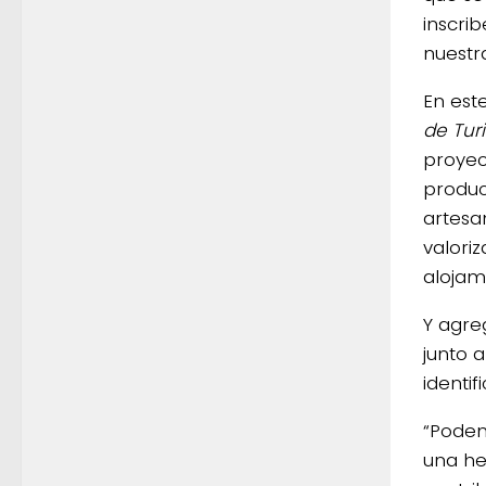
inscrib
nuestra
En este
de Tur
proyec
produc
artesa
valori
alojam
Y agre
junto 
identif
“Podem
una he