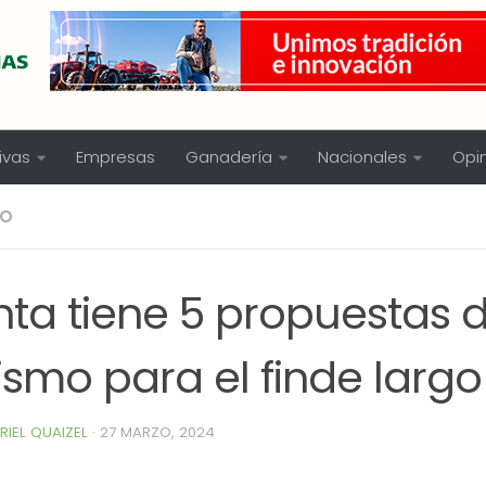
ivas
Empresas
Ganadería
Nacionales
Opi
MO
Inta tiene 5 propuestas 
ismo para el finde largo
RIEL QUAIZEL
·
27 MARZO, 2024