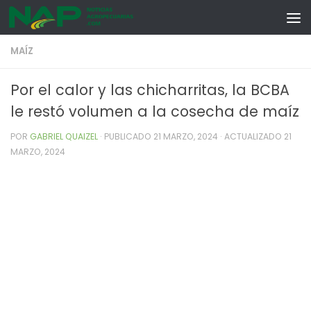
Skip to content
MAÍZ
Por el calor y las chicharritas, la BCBA
le restó volumen a la cosecha de maíz
POR
GABRIEL QUAIZEL
· PUBLICADO
21 MARZO, 2024
· ACTUALIZADO
21
MARZO, 2024