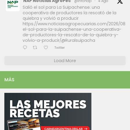
NAP Noticias AgroPec
@infonap
·
4 Ago
Salió el sol para La Suipachense: una
cooperativa de productores la rescató de la
quiebra y volvió a producir
https://www.noticiasagropecuarias.com/2026/08/0
el-sol-para-la-suipachense-una-cooperativa-
de-productores-la-rescato-de-la-quiebra-y-
volvio-a-producir/@Ruralsuipacha
Twitter
Load More
MÁS