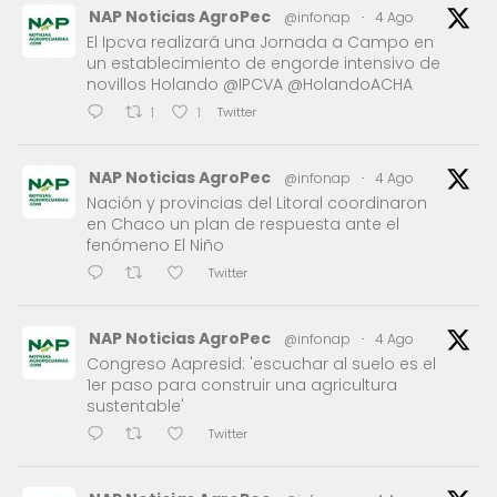
NAP Noticias AgroPec
@infonap
·
4 Ago
El Ipcva realizará una Jornada a Campo en
un establecimiento de engorde intensivo de
novillos Holando @IPCVA @HolandoACHA
Twitter
1
1
NAP Noticias AgroPec
@infonap
·
4 Ago
Nación y provincias del Litoral coordinaron
en Chaco un plan de respuesta ante el
fenómeno El Niño
Twitter
NAP Noticias AgroPec
@infonap
·
4 Ago
Congreso Aapresid: 'escuchar al suelo es el
1er paso para construir una agricultura
sustentable'
Twitter