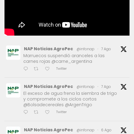
NAP Noticias AgroPec
@infonap
·
7 Ago
Marruecos suspendió aranceles a las
carnes rojas @carne_argentina
Twitter
NAP Noticias AgroPec
@infonap
·
7 Ago
El exceso de agua frena la siembra de trigo
y compromete a los ciclos cortos
@Bolsadecereales @ArgenTrigo
Twitter
NAP Noticias AgroPec
@infonap
·
6 Ago