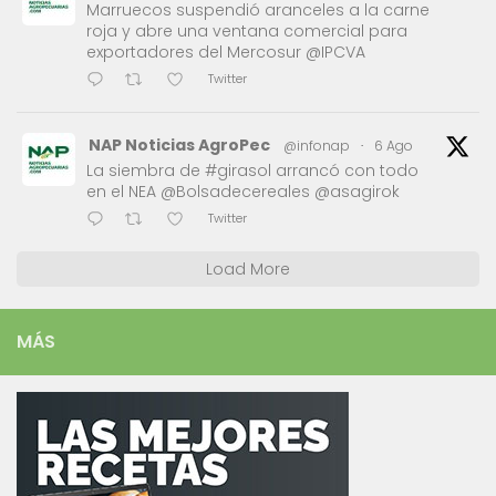
Marruecos suspendió aranceles a la carne
roja y abre una ventana comercial para
exportadores del Mercosur @IPCVA
Twitter
NAP Noticias AgroPec
@infonap
·
6 Ago
La siembra de #girasol arrancó con todo
en el NEA @Bolsadecereales @asagirok
Twitter
Load More
MÁS