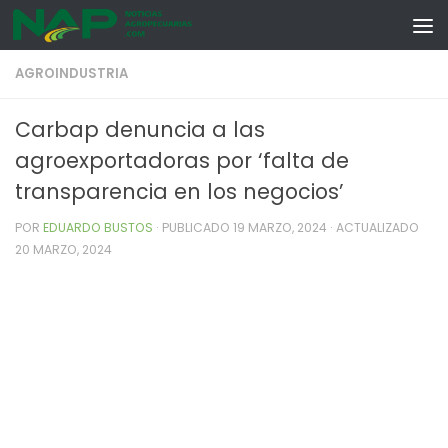
Skip to content
AGROINDUSTRIA
Carbap denuncia a las
agroexportadoras por ‘falta de
transparencia en los negocios’
POR
EDUARDO BUSTOS
· PUBLICADO
19 MARZO, 2024
· ACTUALIZADO
20 MARZO, 2024