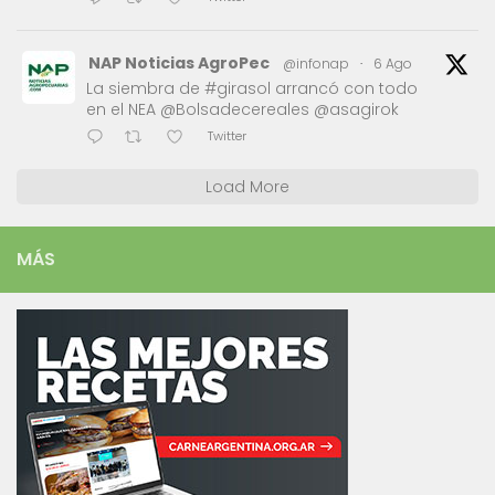
NAP Noticias AgroPec
@infonap
·
6 Ago
La siembra de #girasol arrancó con todo
en el NEA @Bolsadecereales @asagirok
Twitter
Load More
MÁS