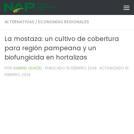
Skip to content
ALTERNATIVAS
/
ECONOMÍAS REGIONALES
La mostaza: un cultivo de cobertura
para región pampeana y un
biofungicida en hortalizas
POR
GABRIEL QUAIZEL
· PUBLICADO
15 FEBRERO, 2024
· ACTUALIZADO
15
FEBRERO, 2024