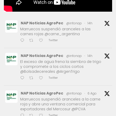
NAP Noticias AgroPec
@infonap
·
14h
Marruecos suspendió aranceles a las
carnes rojas @carne_argentina
Twitter
NAP Noticias AgroPec
@infonap
·
14h
El exceso de agua frena la siembra de trigo
y compromete a los ciclos cortos
@Bolsadecereales @ArgenTrigo
Twitter
NAP Noticias AgroPec
@infonap
·
6 Ago
Marruecos suspendió aranceles a la carne
roja y abre una ventana comercial para
exportadores del Mercosur @IPCVA
Twitter