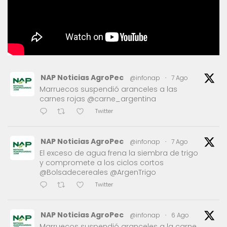
NAP Noticias AgroPec
@infonap
·
7 Ago
Marruecos suspendió aranceles a las
carnes rojas @carne_argentina
Twitter
NAP Noticias AgroPec
@infonap
·
7 Ago
El exceso de agua frena la siembra de trigo
y compromete a los ciclos cortos
@Bolsadecereales @ArgenTrigo
Twitter
NAP Noticias AgroPec
@infonap
·
6 Ago
Marruecos suspendió aranceles a la carne