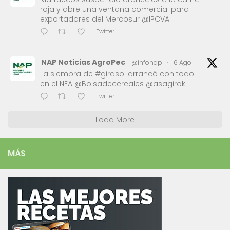
roja y abre una ventana comercial para
exportadores del Mercosur @IPCVA
Twitter
NAP Noticias AgroPec
@infonap
·
6 Ago
La siembra de #girasol arrancó con todo
en el NEA @Bolsadecereales @asagirok
Twitter
Load More
MÁS