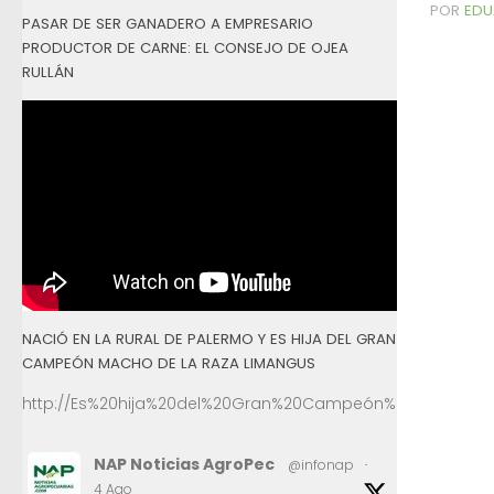
POR
EDU
PASAR DE SER GANADERO A EMPRESARIO
PRODUCTOR DE CARNE: EL CONSEJO DE OJEA
RULLÁN
NACIÓ EN LA RURAL DE PALERMO Y ES HIJA DEL GRAN
CAMPEÓN MACHO DE LA RAZA LIMANGUS
http://Es%20hija%20del%20Gran%20Campeón%20Macho%2
NAP Noticias AgroPec
@infonap
·
4 Ago