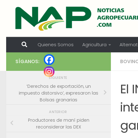
Skip to content
Quienes Somos
Agricultura
Alternat
SÍGANOS:
BOVIN
SIGUIENTE
El
‘Derechos de exportación, un
impuesto distorsivo’, expresaron las
Bolsas granarias
int
ANTERIOR
ga
Productores de maní piden
reconsiderar las DEX