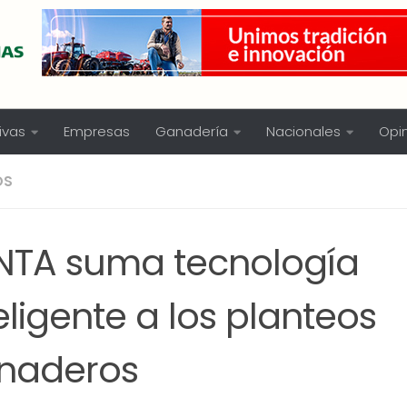
ivas
Empresas
Ganadería
Nacionales
Opi
OS
 INTA suma tecnología
eligente a los planteos
naderos