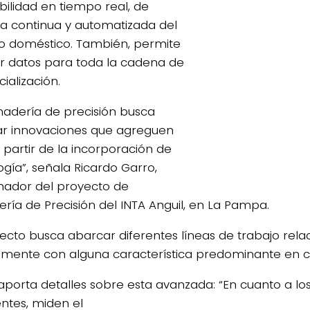
bilidad en tiempo real, de
 continua y automatizada del
 doméstico. También, permite
r datos para toda la cadena de
ialización.
nadería de precisión busca
4/salio-
r innovaciones que agreguen
 partir de la incorporación de
ogía”, señala Ricardo Garro,
nador del proyecto de
ría de Precisión del INTA Anguil, en La Pampa.
yecto busca abarcar diferentes líneas de trabajo rel
amente con alguna característica predominante en 
aporta detalles sobre esta avanzada: “En cuanto a l
entes, miden el