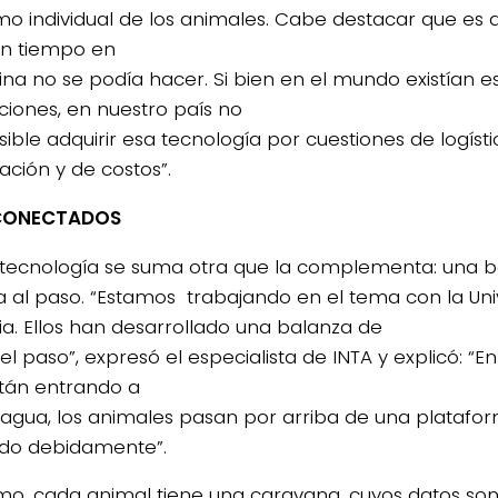
o individual de los animales. Cabe destacar que es 
n tiempo en
ina no se podía hacer. Si bien en el mundo existían e
ciones, en nuestro país no
ible adquirir esa tecnología por cuestiones de logísti
ación y de costos”.
CONECTADOS
 tecnología se suma otra que la complementa: una 
 al paso. “Estamos trabajando en el tema con la Uni
lia. Ellos han desarrollado una balanza de
el paso”, expresó el especialista de INTA y explicó: 
tán entrando a
agua, los animales pasan por arriba de una platafor
do debidamente”.
mo, cada animal tiene una caravana, cuyos datos so