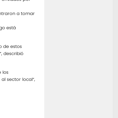
entraron a tomar
go está
o de estos
, describió
 los
l sector local”,