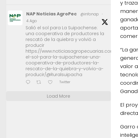
y traza
manera
NAP Noticias AgroPec
@infonap
·
ganado
4 Ago
aporta
Salió el sol para La Suipachense:
una cooperativa de productores la
comerc
rescató de la quiebra y volvió a
producir
“La ga
https://www.noticiasagropecuarias.com/2026/08/0
el-sol-para-la-suipachense-una-
genera
cooperativa-de-productores-la-
valor a
rescato-de-la-quiebra-y-volvio-a-
tecnol
producir/@Ruralsuipacha
coordi
Twitter
Ganade
Load More
El pro
direct
Garro 
intelig