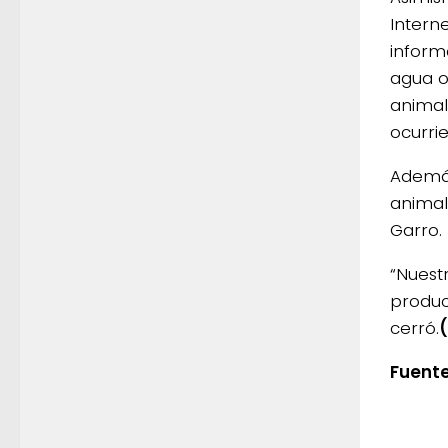
Intern
inform
agua o
animal
ocurri
Además
animal
Garro.
“Nuest
produc
cerró.
Fuente