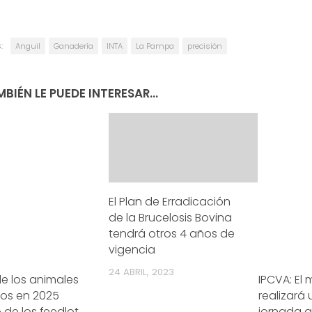
:
Anguil
Ganadería
INTA
La Pampa
precisión
BIÉN LE PUEDE INTERESAR...
El Plan de Erradicación
de la Brucelosis Bovina
tendrá otros 4 años de
vigencia
24 ABRIL, 2023
de los animales
IPCVA: El 
os en 2025
realizará
 de los feedlot
jornada 