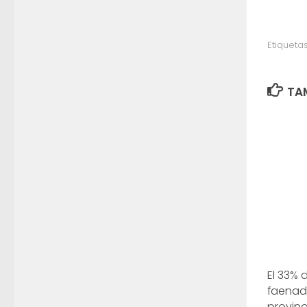
Etiquetas
TAM
El 33% 
faenad
provino