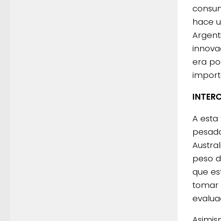
consum
hace u
Argent
innova
era pos
import
INTER
A esta
pesada
Austra
peso d
que es
tomar 
evalua
Asimis