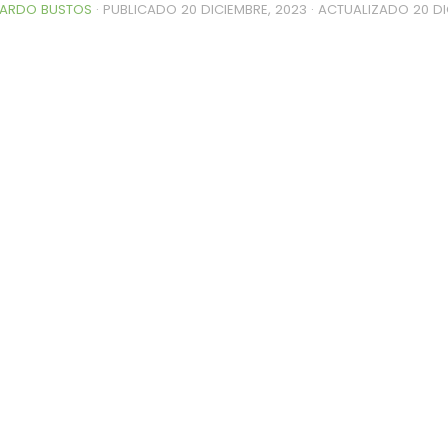
ARDO BUSTOS
· PUBLICADO
20 DICIEMBRE, 2023
· ACTUALIZADO
20 DI
0de%20la%20Raza%20Limangus,