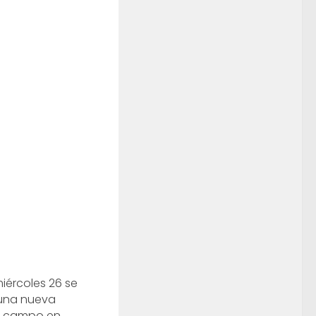
miércoles 26 se
 una nueva
a campo en