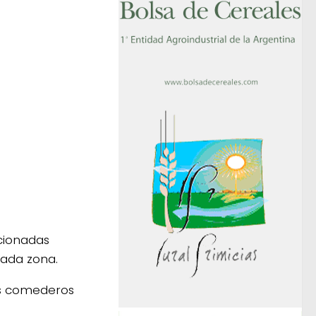
acionadas
cada zona.
os comederos