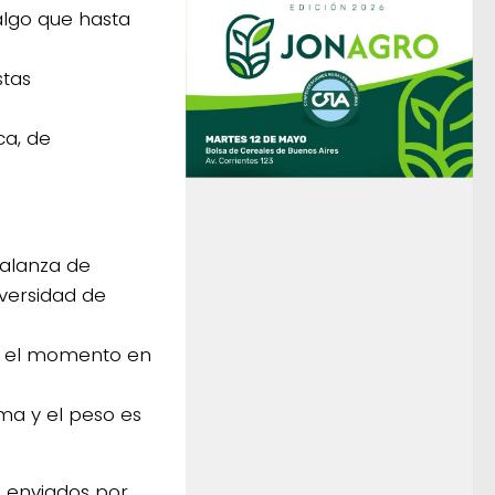
algo que hasta
stas
ca, de
balanza de
versidad de
“En el momento en
ma y el peso es
n enviados por