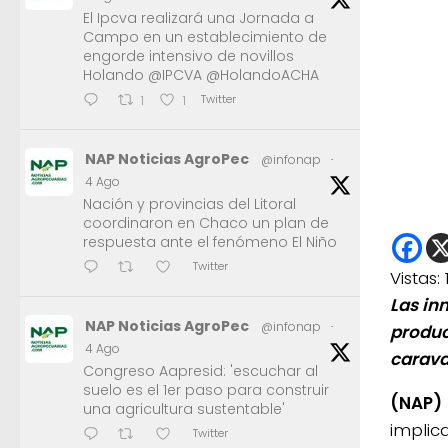
El Ipcva realizará una Jornada a
Campo en un establecimiento de
engorde intensivo de novillos
Holando @IPCVA @HolandoACHA
Twitter
1
1
NAP Noticias AgroPec
@infonap
·
4 Ago
Nación y provincias del Litoral
coordinaron en Chaco un plan de
respuesta ante el fenómeno El Niño
Twitter
Vistas:
Las in
NAP Noticias AgroPec
@infonap
·
produc
4 Ago
carava
Congreso Aapresid: 'escuchar al
suelo es el 1er paso para construir
(NAP)
una agricultura sustentable'
implic
Twitter